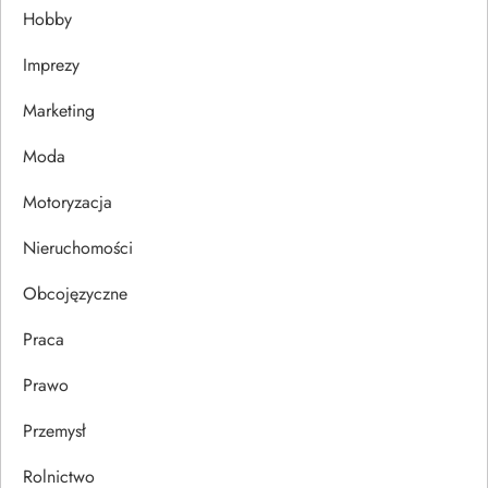
Hobby
a
Imprezy
w
Marketing
p
Moda
i
Motoryzacja
s
Nieruchomości
u
Obcojęzyczne
Praca
Prawo
Przemysł
Rolnictwo