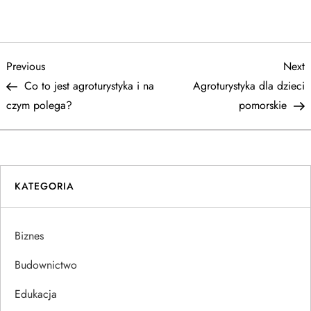
N
Previous
N
Previous
Next
Post
P
Co to jest agroturystyka i na
Agroturystyka dla dzieci
a
czym polega?
pomorskie
w
i
KATEGORIA
g
a
Biznes
c
Budownictwo
j
Edukacja