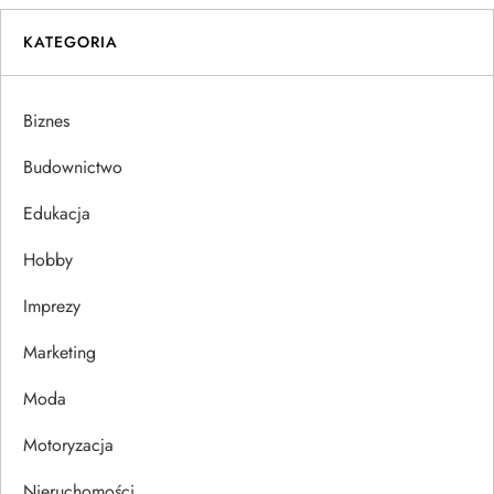
i
KATEGORIA
g
a
Biznes
c
Budownictwo
j
Edukacja
Hobby
a
Imprezy
w
Marketing
p
Moda
i
Motoryzacja
s
Nieruchomości