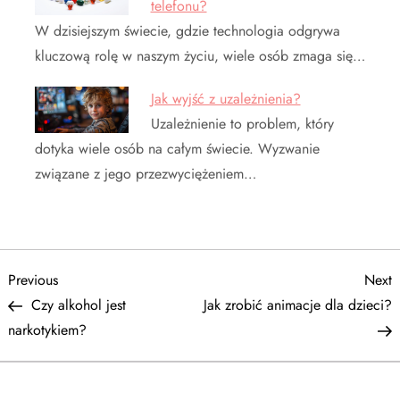
telefonu?
W dzisiejszym świecie, gdzie technologia odgrywa
kluczową rolę w naszym życiu, wiele osób zmaga się…
Jak wyjść z uzależnienia?
Uzależnienie to problem, który
dotyka wiele osób na całym świecie. Wyzwanie
związane z jego przezwyciężeniem…
N
Previous
N
Previous
Next
Post
P
Czy alkohol jest
Jak zrobić animacje dla dzieci?
a
narkotykiem?
w