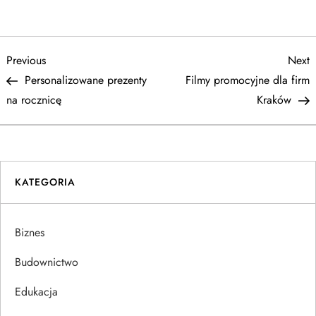
N
Previous
N
Previous
Next
Post
P
Personalizowane prezenty
Filmy promocyjne dla firm
a
na rocznicę
Kraków
w
i
KATEGORIA
g
a
Biznes
c
Budownictwo
j
Edukacja