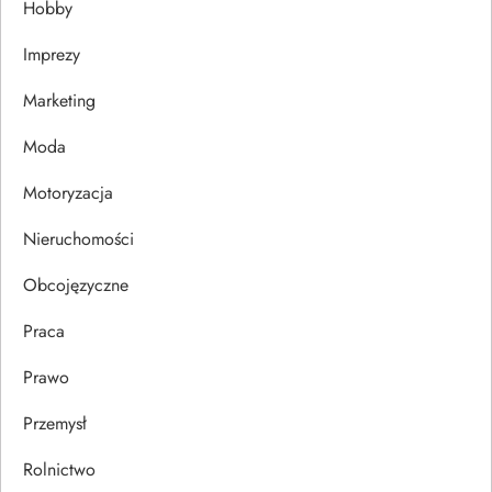
Hobby
a
Imprezy
w
Marketing
p
Moda
i
Motoryzacja
s
Nieruchomości
u
Obcojęzyczne
Praca
Prawo
Przemysł
Rolnictwo