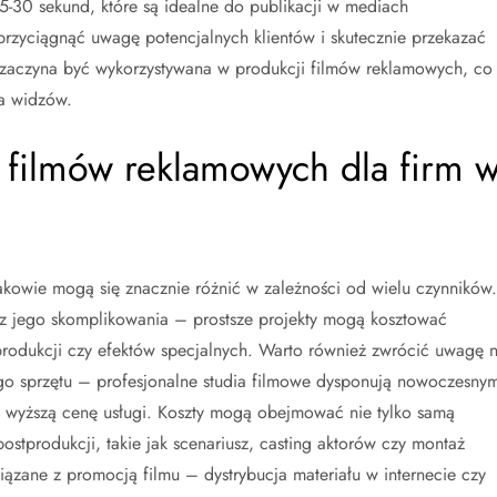
15-30 sekund, które są idealne do publikacji w mediach
rzyciągnąć uwagę potencjalnych klientów i skutecznie przekazać
 zaczyna być wykorzystywana w produkcji filmów reklamowych, co
a widzów.
i filmów reklamowych dla firm 
akowie mogą się znacznie różnić w zależności od wielu czynników.
az jego skomplikowania – prostsze projekty mogą kosztować
rodukcji czy efektów specjalnych. Warto również zwrócić uwagę 
go sprzętu – profesjonalne studia filmowe dysponują nowoczesny
a wyższą cenę usługi. Koszty mogą obejmować nie tylko samą
postprodukcji, takie jak scenariusz, casting aktorów czy montaż
ązane z promocją filmu – dystrybucja materiału w internecie czy