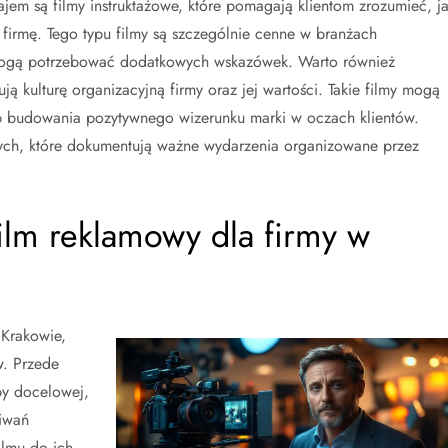
jem są filmy instruktażowe, które pomagają klientom zrozumieć, j
firmę. Tego typu filmy są szczególnie cenne w branżach
 mogą potrzebować dodatkowych wskazówek. Warto również
ą kulturę organizacyjną firmy oraz jej wartości. Takie filmy mogą
b budowania pozytywnego wizerunku marki w oczach klientów.
ych, które dokumentują ważne wydarzenia organizowane przez
film reklamowy dla firmy w
 Krakowie,
w. Przede
py docelowej,
kiwań
ilmu do ich