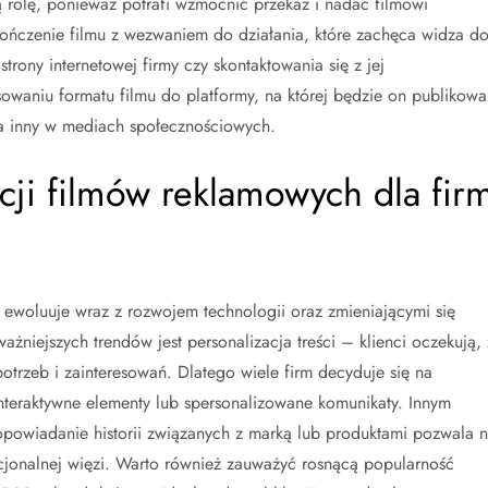
olę, ponieważ potrafi wzmocnić przekaz i nadać filmowi
akończenie filmu z wezwaniem do działania, które zachęca widza d
trony internetowej firmy czy skontaktowania się z jej
owaniu formatu filmu do platformy, na której będzie on publikowa
, a inny w mediach społecznościowych.
kcji filmów reklamowych dla fir
ewoluuje wraz z rozwojem technologii oraz zmieniającymi się
niejszych trendów jest personalizacja treści – klienci oczekują, 
trzeb i zainteresowań. Dlatego wiele firm decyduje się na
nteraktywne elementy lub spersonalizowane komunikaty. Innym
– opowiadanie historii związanych z marką lub produktami pozwala 
jonalnej więzi. Warto również zauważyć rosnącą popularność