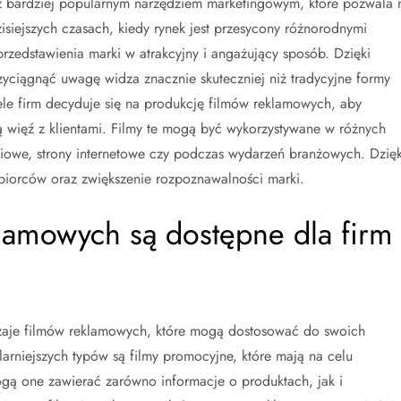
az bardziej popularnym narzędziem marketingowym, które pozwala 
isiejszych czasach, kiedy rynek jest przesycony różnorodnymi
przedstawienia marki w atrakcyjny i angażujący sposób. Dzięki
ciągnąć uwagę widza znacznie skuteczniej niż tradycyjne formy
iele firm decyduje się na produkcję filmów reklamowych, aby
zą więź z klientami. Filmy te mogą być wykorzystywane w różnych
ciowe, strony internetowe czy podczas wydarzeń branżowych. Dzięk
biorców oraz zwiększenie rozpoznawalności marki.
klamowych są dostępne dla firm
aje filmów reklamowych, które mogą dostosować do swoich
arniejszych typów są filmy promocyjne, które mają na celu
ogą one zawierać zarówno informacje o produktach, jak i