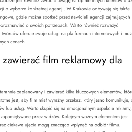
. Dobrze jest również zwrócić uwagę na opinie innych klientów ora
i o wyborze konkretnej agencji. W Krakowie odbywają się także
ngowe, gdzie można spotkać przedstawicieli agencji zajmujących
 porozmawiać o swoich potrzebach. Warto również rozważyć
 twórców oferuje swoje usługi na platformach internetowych i moż
jnych cenach.
 zawierać film reklamowy dla
tarannie zaplanowany i zawierać kilka kluczowych elementów, któr
totne jest, aby film miał wyraźny przekaz, który jasno komunikuje, 
któw lub usług. Warto skupić się na emocjonalnym aspekcie reklamy,
ej zapamiętywane przez widzów. Kolejnym ważnym elementem jest
 oraz ciekawe ujęcia mogą znacząco wpłynąć na odbiór filmu.