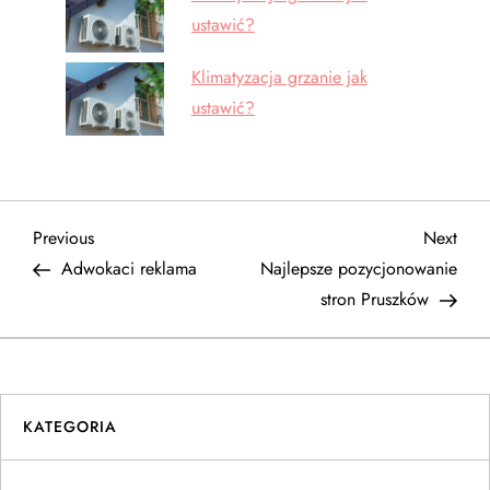
ustawić?
Klimatyzacja grzanie jak
ustawić?
N
Previous
Next
Previous
Next
Post
Post
Adwokaci reklama
Najlepsze pozycjonowanie
a
stron Pruszków
w
i
KATEGORIA
g