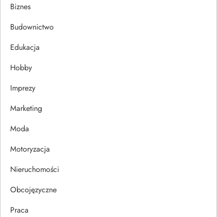
a
Biznes
c
Budownictwo
j
Edukacja
Hobby
a
Imprezy
w
Marketing
p
Moda
i
Motoryzacja
s
Nieruchomości
u
Obcojęzyczne
Praca