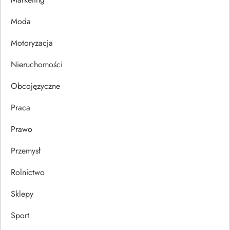
p
Moda
i
Motoryzacja
s
Nieruchomości
u
Obcojęzyczne
Praca
Prawo
Przemysł
Rolnictwo
Sklepy
Sport