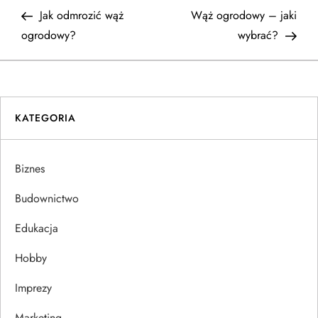
N
Post
Post
Jak odmrozić wąż
Wąż ogrodowy – jaki
a
ogrodowy?
wybrać?
w
i
KATEGORIA
g
a
Biznes
c
Budownictwo
j
Edukacja
Hobby
a
Imprezy
w
Marketing