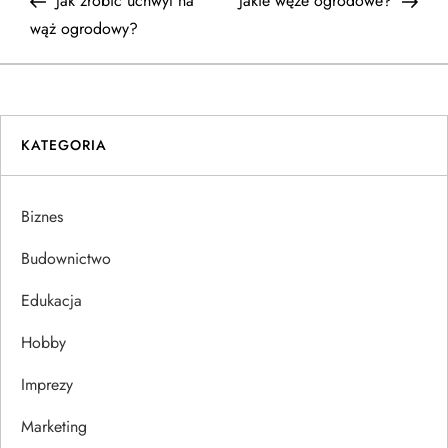
Jak zrobić uchwyt na
Jakie węże ogrodowe?
a
wąż ogrodowy?
w
i
KATEGORIA
g
a
Biznes
c
Budownictwo
j
Edukacja
Hobby
a
Imprezy
w
Marketing