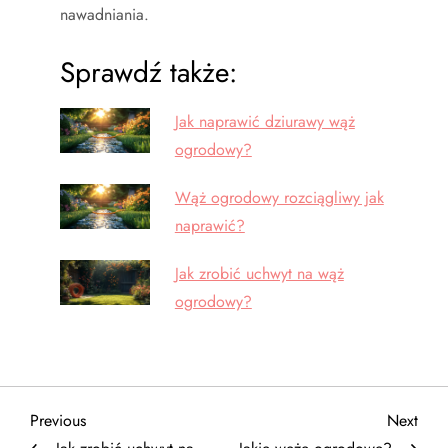
nawadniania.
Sprawdź także:
Jak naprawić dziurawy wąż
ogrodowy?
Wąż ogrodowy rozciągliwy jak
naprawić?
Jak zrobić uchwyt na wąż
ogrodowy?
N
Previous
Next
Previous
Next
Post
Post