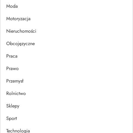
p
Moda
i
Motoryzacja
s
Nieruchomości
u
Obcojęzyczne
Praca
Prawo
Przemysł
Rolnictwo
Sklepy
Sport
Technologia