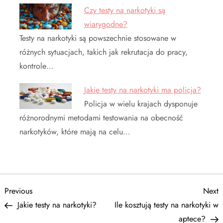
Czy testy na narkotyki są
wiarygodne?
Testy na narkotyki są powszechnie stosowane w
różnych sytuacjach, takich jak rekrutacja do pracy,
kontrole…
Jakie testy na narkotyki ma policja?
Policja w wielu krajach dysponuje
różnorodnymi metodami testowania na obecność
narkotyków, które mają na celu…
N
Previous
N
Previous
Next
Post
P
Jakie testy na narkotyki?
Ile kosztują testy na narkotyki w
a
aptece?