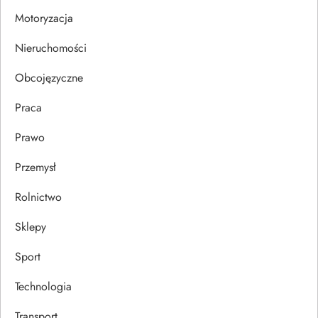
i
Motoryzacja
s
Nieruchomości
u
Obcojęzyczne
Praca
Prawo
Przemysł
Rolnictwo
Sklepy
Sport
Technologia
Transport