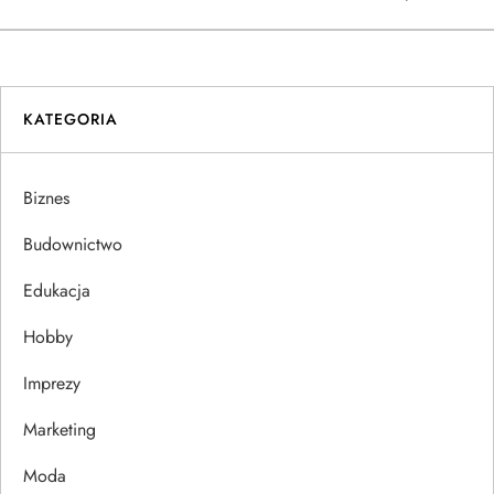
w
i
KATEGORIA
g
a
Biznes
c
Budownictwo
j
Edukacja
Hobby
a
Imprezy
w
Marketing
p
Moda