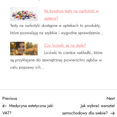
Ile kosztuja testy na narkotyki w
aptece?
Testy na narkotyki dostępne w aptekach to produkty,
które pozwalają na szybkie i wygodne sprawdzenie…
Czy licówki są na stałe?
Licówki to cienkie nakładki, które
są przyklejane do zewnętrznej powierzchni zębów w
celu poprawy ich…
N
Previous
N
Previous
Next
Post
P
Medycyna estetyczna jaki
Jak wybrać warsztat
a
VAT?
samochodowy dla siebie?