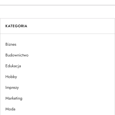
w
i
KATEGORIA
g
a
Biznes
c
Budownictwo
j
Edukacja
Hobby
a
Imprezy
w
Marketing
p
Moda