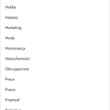
Hobby
a
Imprezy
w
Marketing
p
Moda
i
Motoryzacja
s
Nieruchomości
u
Obcojęzyczne
Praca
Prawo
Przemysł