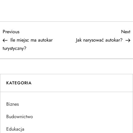
N
Previous
N
Previous
Next
Post
P
Ile miejsc ma autokar
Jak narysować autokar?
a
turystyczny?
w
i
KATEGORIA
g
a
Biznes
c
Budownictwo
j
Edukacja