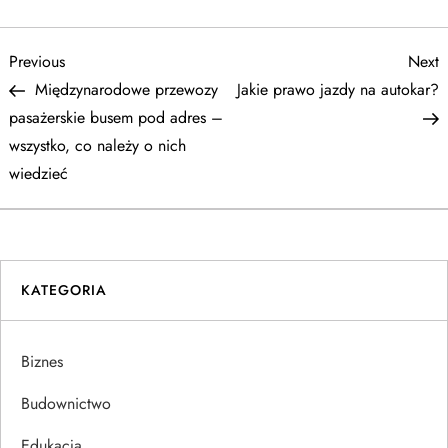
N
Previous
N
Previous
Next
Post
P
Międzynarodowe przewozy
Jakie prawo jazdy na autokar?
a
pasażerskie busem pod adres –
wszystko, co należy o nich
w
wiedzieć
i
g
KATEGORIA
a
c
Biznes
j
Budownictwo
a
Edukacja