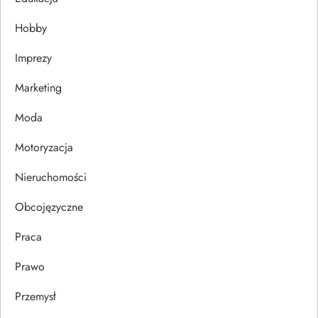
w
Hobby
p
Imprezy
Marketing
i
Moda
s
Motoryzacja
u
Nieruchomości
Obcojęzyczne
Praca
Prawo
Przemysł