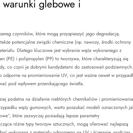
 warunki glebowe i
zereg czynników, które mogą przyspieszyć jego degradację.
kże potencjalne związki chemiczne (np. nawozy, środki ochrony
materiału. Dlatego kluczowe jest wybranie węża wykonanego z
en (PE) i polipropylen (PP) to tworzywa, które charakteryzują się
dy, co czyni je dobrymi kandydatami do zastosowań podziemnych
to odporne na promieniowanie UV, co jest ważne nawet w przypad
wać pod wpływem przenikającego światła.
iej podatna na działanie niektórych chemikaliów i promieniowani
 przypadku węży gumowych, warto poszukać modeli oznaczonych ja
we”, które zazwyczaj posiadają lepsze parametry
czące różne typy tworzyw sztucznych, mogą oferować najlepszą
być wykonana z materiału odpornego na UV i ścieranie, podczas