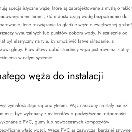
ją specjalistyczne węże, które są zaprojektowane z myślą o takic
budowanymi emiterami, które dostarczają wodę bezpośrednio do
ez parowanie. Inne rozwiązania to gładkie węże o zwiększonej gruboś
 zraszaczy wynurzalnych lub punktów poboru wody. Niezależnie od
ał był elastyczny na tyle, by umożliwić łatwe układanie, a
skowi gleby. Prawidłowy dobór średnicy węża jest również istotny
iśnienia w całym systemie.
ałego węża do instalacji
rzymałość staje się priorytetem. Wąż narażony na stały nacisk
zne musi być wykonany z materiałów o podwyższonej odporności.
że wykonane z PVC, gumy lub nowoczesnych kompozytów
pecyficzne właściwości. Węże PVC są zazwyczaj bardziej sztywne,