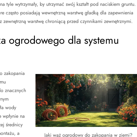
na tyle wytrzymały, by utrzymać swój kształt pod naciskiem gruntu.
e często posiadają wewnętrzną warstwę gładką dla zapewnienia
az zewnętrzną warstwę chroniącą przed czynnikami zewnętrznymi.
ża ogrodowego dla systemu
o zakopania
emu
do znacznych
ernym
dła wody
e wpłynie na
żej średnicy
montażu, a
Jaki wąż ogrodowy do zakopania w ziemi?