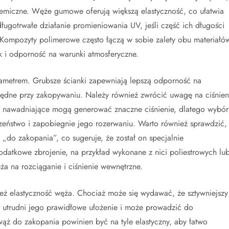
chemiczne. Węże gumowe oferują większą elastyczność, co ułatwia
ugotrwałe działanie promieniowania UV, jeśli część ich długości
. Kompozyty polimerowe często łączą w sobie zalety obu materiałó
k i odporność na warunki atmosferyczne.
ametrem. Grubsze ścianki zapewniają lepszą odporność na
zbędne przy zakopywaniu. Należy również zwrócić uwagę na ciśnien
my nawadniające mogą generować znaczne ciśnienie, dlatego wybór
zeństwo i zapobiegnie jego rozerwaniu. Warto również sprawdzić,
„do zakopania”, co sugeruje, że został on specjalnie
odatkowe zbrojenie, na przykład wykonane z nici poliestrowych lu
a na rozciąganie i ciśnienie wewnętrzne.
ież elastyczność węża. Chociaż może się wydawać, że sztywniejszy
ść utrudni jego prawidłowe ułożenie i może prowadzić do
ąż do zakopania powinien być na tyle elastyczny, aby łatwo