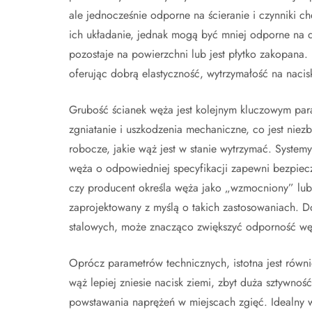
ale jednocześnie odporne na ścieranie i czynniki 
ich układanie, jednak mogą być mniej odporne na dł
pozostaje na powierzchni lub jest płytko zakopana
oferując dobrą elastyczność, wytrzymałość na nacis
Grubość ścianek węża jest kolejnym kluczowym par
zgniatanie i uszkodzenia mechaniczne, co jest nie
robocze, jakie wąż jest w stanie wytrzymać. Syste
węża o odpowiedniej specyfikacji zapewni bezpiec
czy producent określa węża jako „wzmocniony” lub 
zaprojektowany z myślą o takich zastosowaniach. D
stalowych, może znacząco zwiększyć odporność węż
Oprócz parametrów technicznych, istotna jest równ
wąż lepiej zniesie nacisk ziemi, zbyt duża sztywno
powstawania naprężeń w miejscach zgięć. Idealny w