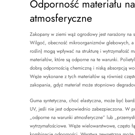
Odporność materiału na
atmosferyczne
Zakopany w ziemi wąż ogrodowy jest narażony na s
Wilgoć, obecność mikroorganizmów glebowych, a ta
roślin) mogą wpływać na strukturę i wytrzymałość 
materiałów, które są odporne na te warunki. Polietyl
dobrą odpornością chemiczną i niską absorpcją wo
Węże wykonane z tych materiałów są również częs
zakopania, gdyż materiał może stopniowo degrado
Guma syntetyczna, choć elastyczna, może być bardz
UV, jeśli nie jest odpowiednio zabezpieczona. W
„odporne na warunki atmosferyczne” lub „przemysło
wytrzymałościowe. Węże wielowarstwowe, często łą
kombinację odporności. Warstwa zewnętrzna może 