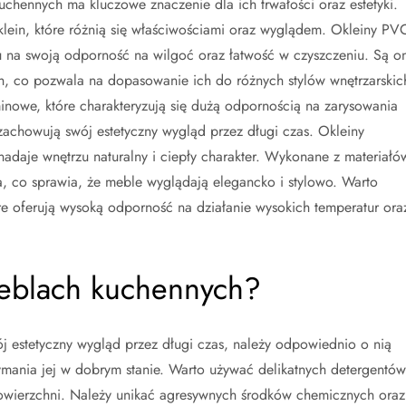
hennych ma kluczowe znaczenie dla ich trwałości oraz estetyki.
klein, które różnią się właściwościami oraz wyglądem. Okleiny PV
u na swoją odporność na wilgoć oraz łatwość w czyszczeniu. Są o
ch, co pozwala na dopasowanie ich do różnych stylów wnętrzarskic
inowe, które charakteryzują się dużą odpornością na zarysowania
achowują swój estetyczny wygląd przez długi czas. Okleiny
adaje wnętrzu naturalny i ciepły charakter. Wykonane z materiałó
, co sprawia, że meble wyglądają elegancko i stylowo. Warto
e oferują wysoką odporność na działanie wysokich temperatur ora
meblach kuchennych?
 estetyczny wygląd przez długi czas, należy odpowiednio o nią
zymania jej w dobrym stanie. Warto używać delikatnych detergentów
powierzchni. Należy unikać agresywnych środków chemicznych oraz