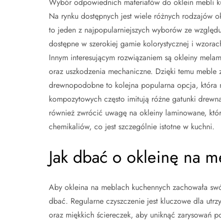
Wybór odpowiednich materiałów do oklein mebli kuc
Na rynku dostępnych jest wiele różnych rodzajów o
to jeden z najpopularniejszych wyborów ze względ
dostępne w szerokiej gamie kolorystycznej i wzora
Innym interesującym rozwiązaniem są okleiny melam
oraz uszkodzenia mechaniczne. Dzięki temu meble z
drewnopodobne to kolejna popularna opcja, która n
kompozytowych często imitują różne gatunki drewna
również zwrócić uwagę na okleiny laminowane, któr
chemikaliów, co jest szczególnie istotne w kuchni.
Jak dbać o okleinę na 
Aby okleina na meblach kuchennych zachowała swój
dbać. Regularne czyszczenie jest kluczowe dla utr
oraz miękkich ściereczek, aby uniknąć zarysowań 