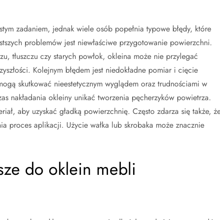
tym zadaniem, jednak wiele osób popełnia typowe błędy, które
stszych problemów jest niewłaściwe przygotowanie powierzchni.
zu, tłuszczu czy starych powłok, okleina może nie przylegać
zyszłości. Kolejnym błędem jest niedokładne pomiar i cięcie
y mogą skutkować nieestetycznym wyglądem oraz trudnościami w
zas nakładania okleiny unikać tworzenia pęcherzyków powietrza.
iał, aby uzyskać gładką powierzchnię. Często zdarza się także, ż
ia proces aplikacji. Użycie wałka lub skrobaka może znacznie
psze do oklein mebli