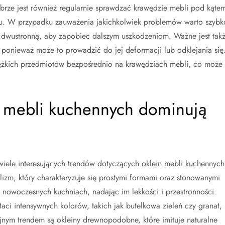
obrze jest również regularnie sprawdzać krawędzie mebli pod kąte
ału. W przypadku zauważenia jakichkolwiek problemów warto szybk
 dwustronną, aby zapobiec dalszym uszkodzeniom. Ważne jest tak
 ponieważ może to prowadzić do jej deformacji lub odklejania się
iężkich przedmiotów bezpośrednio na krawędziach mebli, co może
ch mebli kuchennych dominują
ele interesujących trendów dotyczących oklein mebli kuchennych
lizm, który charakteryzuje się prostymi formami oraz stonowanymi
w nowoczesnych kuchniach, nadając im lekkości i przestronności.
aci intensywnych kolorów, takich jak butelkowa zieleń czy granat,
lejnym trendem są okleiny drewnopodobne, które imituje naturalne