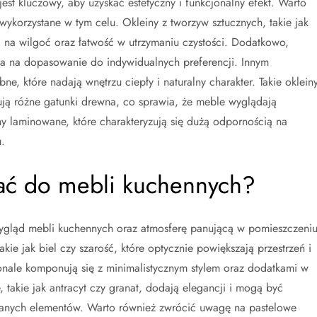
t kluczowy, aby uzyskać estetyczny i funkcjonalny efekt. Warto
ykorzystane w tym celu. Okleiny z tworzyw sztucznych, takie jak
na wilgoć oraz łatwość w utrzymaniu czystości. Dodatkowo,
la na dopasowanie do indywidualnych preferencji. Innym
, które nadają wnętrzu ciepły i naturalny charakter. Takie oklein
ją różne gatunki drewna, co sprawia, że meble wyglądają
ny laminowane, które charakteryzują się dużą odpornością na
.
rać do mebli kuchennych?
ygląd mebli kuchennych oraz atmosferę panującą w pomieszczeniu
akie jak biel czy szarość, które optycznie powiększają przestrzeń i
konale komponują się z minimalistycznym stylem oraz dodatkami w
 takie jak antracyt czy granat, dodają elegancji i mogą być
ianych elementów. Warto również zwrócić uwagę na pastelowe