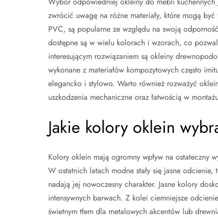
Wybór odpowiedniej okleiny do mebli kuchennych jes
zwrócić uwagę na różne materiały, które mogą być w
PVC, są popularne ze względu na swoją odporność 
dostępne są w wielu kolorach i wzorach, co pozwa
interesującym rozwiązaniem są okleiny drewnopodobne
wykonane z materiałów kompozytowych często imitu
elegancko i stylowo. Warto również rozważyć oklei
uszkodzenia mechaniczne oraz łatwością w montażu
Jakie kolory oklein wyb
Kolory oklein mają ogromny wpływ na ostateczny w
W ostatnich latach modne stały się jasne odcienie, t
nadają jej nowoczesny charakter. Jasne kolory dos
intensywnych barwach. Z kolei ciemniejsze odcienie,
świetnym tłem dla metalowych akcentów lub drewn