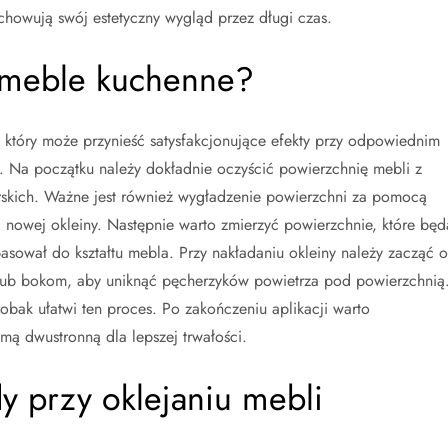
howują swój estetyczny wygląd przez długi czas.
ć meble kuchenne?
 który może przynieść satysfakcjonujące efekty przy odpowiednim
w. Na początku należy dokładnie oczyścić powierzchnię mebli z
rskich. Ważne jest również wygładzenie powierzchni za pomocą
 nowej okleiny. Następnie warto zmierzyć powierzchnie, które będ
pasował do kształtu mebla. Przy nakładaniu okleiny należy zacząć 
lub bokom, aby uniknąć pęcherzyków powietrza pod powierzchnią
robak ułatwi ten proces. Po zakończeniu aplikacji warto
ą dwustronną dla lepszej trwałości.
dy przy oklejaniu mebli