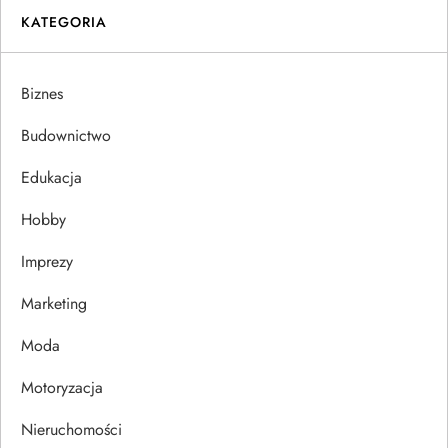
KATEGORIA
g
a
Biznes
c
Budownictwo
j
Edukacja
Hobby
a
Imprezy
w
Marketing
p
Moda
i
Motoryzacja
s
Nieruchomości