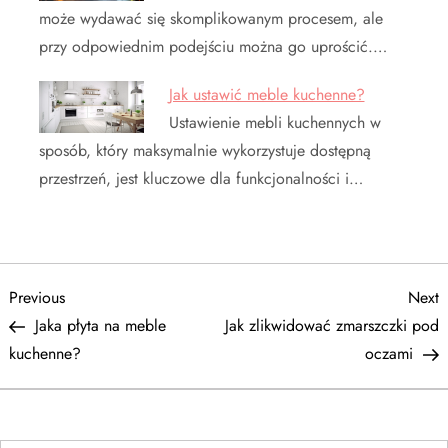
może wydawać się skomplikowanym procesem, ale
przy odpowiednim podejściu można go uprościć.…
Jak ustawić meble kuchenne?
Ustawienie mebli kuchennych w
sposób, który maksymalnie wykorzystuje dostępną
przestrzeń, jest kluczowe dla funkcjonalności i…
N
Previous
N
Previous
Next
Post
P
Jaka płyta na meble
Jak zlikwidować zmarszczki pod
a
kuchenne?
oczami
w
i