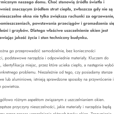
micznym naszego domu. Choć stanowią źródło światła i
wnież znaczącym źródłem strat ciepła, zwłaszcza gdy nie są
 nieszczelne okna nie tylko zwiększa rachunki za ogrzewanie
pomieszczeniach, powstawania przeciągów i gromadzenia si
eśni i grzybów. Dlatego właściwe uszczelnienie okien jest
awiając jakość życia i stan techniczny budynku.
 można go przeprowadzić samodzielnie, bez konieczności
ci, podstawowe narzędzia i odpowiednie materiały. Kluczem do
 identyfikacja miejsc, przez które ucieka ciepło, a następnie wybó
onkretnego problemu. Niezależnie od tego, czy posiadamy starsze
we lub aluminiowe, istnieją sprawdzone sposoby na przywrócenie 
 powietrza.
egółowo różnym aspektom związanym z uszczelnianiem okien.
ęstsze przyczyny nieszczelności, jakie materiały i narzędzia będą
my przez proces uszczelniania różnych typów okien. Zrozumienie