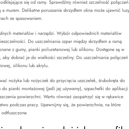
b odklejające się od ramy. Sprawdźmy również szczelność połączeń
ą a murem. Delikatne poruszanie skrzydłem okna może ujawnić luz
emach ze spasowaniem.
dnych materiałów i narzędzi. Wybór odpowiednich materiałów
nieszczelności. Do uszczelniania szpar między skrzydłem a ramą
onane z gumy, pianki poliuretanowej lub silikonu. Dostępne są w
, aby dobrać je do wielkości szczeliny. Do uszczelniania połączeń
wej, silikonu lub akrylu.
ać nożyka lub nożyczek do przycięcia uszczelek, śrubokręta do
o pianki montażowej (jeśli jej używamy), szpachelki do aplikacji
zyszczenia powierzchni. Warto również zaopatrzyć się w rękawice
stwo podczas pracy. Upewnijmy się, że powierzchnie, na które
 odtłuszczone.