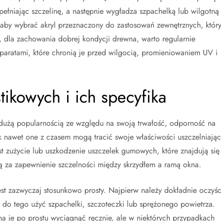
ełniając szczelinę, a następnie wygładza szpachelką lub wilgotną
, aby wybrać akryl przeznaczony do zastosowań zewnętrznych, któr
 dla zachowania dobrej kondycji drewna, warto regularnie
aratami, które chronią je przed wilgocią, promieniowaniem UV i
tikowych i ich specyfika
 dużą popularnością ze względu na swoją trwałość, odporność na
k nawet one z czasem mogą tracić swoje właściwości uszczelniając
 zużycie lub uszkodzenie uszczelek gumowych, które znajdują się
ją za zapewnienie szczelności między skrzydłem a ramą okna.
st zazwyczaj stosunkowo prosty. Najpierw należy dokładnie oczyśc
a do tego użyć szpachelki, szczoteczki lub sprężonego powietrza.
na je po prostu wyciągnąć ręcznie, ale w niektórych przypadkach