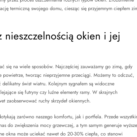
lację termiczną swojego domu, ciesząc się przyjemnym ciepłem zi
nieszczelnością okien i jej
iać się na wiele sposobów. Najczęściej zauważamy go zimą, gdy
e powietrze, tworząc nieprzyjemne przeciągi. Możemy to odczuć,
ć delikatny świst wiatru. Kolejnym sygnałem są widoczne
lejające się futryny czy luźne elementy ramy. W skrajnych
et zaobserwować ruchy skrzydeł okiennych.
tykają zarówno naszego komfortu, jak i portfela. Przede wszystki
 nas do zwiększenia mocy grzewczej, a tym samym generuje wyższ
zelne okna może uciekać nawet do 20-30% ciepła, co stanowi