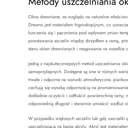
Metody uszczelniania ok
Okna drewniane, ze względu na naturalne właściwo
Drewno jest materiałem higroskopijnym, co oznacz
kurczenia się i pęcznienia pod wpływem zmian temp
powstawania szczelin między skrzydłem a ramą, prze
stanu okien drewnianych i reagowanie na wszelkie o
Jedną z najskuteczniejszych metod uszczelniania ok
samoprzylepnych. Dostępne są one w różnych wari
trwałe i odporne na warunki atmosferyczne, piankow
cechują się wysoką odpornością na promieniowanie 
dokładnie oczyścić i odtłuścić powierzchnię ramy, 
odpowiednią długość i starannie umieścić wzdłuż o
W przypadku większych szczelin lub gdy uszczelki
uszczelniającą na bazie akrylu. Akryl jest materiał