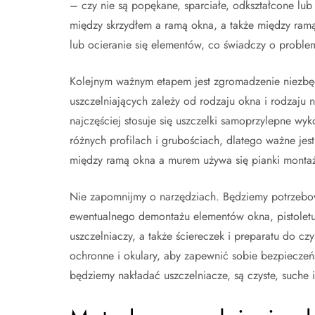
– czy nie są popękane, sparciałe, odkształcone lu
między skrzydłem a ramą okna, a także między ram
lub ocieranie się elementów, co świadczy o probl
Kolejnym ważnym etapem jest zgromadzenie niezbę
uszczelniających zależy od rodzaju okna i rodzaju 
najczęściej stosuje się uszczelki samoprzylepne wyk
różnych profilach i grubościach, dlatego ważne jest
między ramą okna a murem używa się pianki montażo
Nie zapomnijmy o narzędziach. Będziemy potrzebow
ewentualnego demontażu elementów okna, pistoletu d
uszczelniaczy, a także ściereczek i preparatu do c
ochronne i okulary, aby zapewnić sobie bezpieczeń
będziemy nakładać uszczelniacze, są czyste, suche i