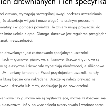
ien drewnianych i ich specyfik
ści drewna, wymagają szczególnej uwagi podczas uszczelniania.
a, że absorbuje wilgoć i może ulegać naturalnym procesom
eratury i wilgotności powietrza. Te zmiany mogą prowadzić do
z które ucieka ciepło. Dlatego kluczowe jest regularne przeglądan
znaki nieszczelności.
ien drewnianych jest zastosowanie specjalnych uszczelek
antach – gumowe, piankowe, silikonowe. Uszczelki gumowe są
e są elastyczne i doskonale wypełniają nierówności, a silikonowe
UV i zmiany temperatur. Przed przyklejeniem uszczelki należy
na którą będzie ona nakładana. Uszczelkę należy przyciąć na
bwodu skrzydła lub ramy, dociskając ją do powierzchni.
 piankowe czy gumowe nie są wystarczające, można zastosować ma
em elastycznym, który po wyschnięciu tworzy trwałą i wodoodporną