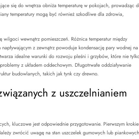
ające się do wnętrza obniża temperaturę w pokojach, prowadząc 
iany temperatury mogą być również szkodliwe dla zdrowia,
ię wilgoci wewnątrz pomieszczeń. Różnica temperatur między
 napływającym z zewnątrz powoduje kondensację pary wodnej na
warza idealne warunki do rozwoju pleśni i grzybów, które nie tylk
 i problemy z układem oddechowym. Długotrwałe oddziaływanie
uktur budowlanych, takich jak tynk czy drewno.
związanych z uszczelnianiem
ących, kluczowe jest odpowiednie przygotowanie. Pierwszym kroki
 Należy zwrócić uwagę na stan uszczelek gumowych lub piankowyc