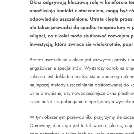
Okna odgrywają kluczową rolę w komforcie ter
umożliwiają kontakt z otoczeniem, mogą być ró
odpowiednio uszczelnione. Utrata ciepła przez
ale także prowadzi do spadku temperatury w 
wilgoci, co z kolei może skutkować rozwojem pl
inwestycją, która zwraca się wielokrotnie, popr
Proces uszczelniania okien jest zazwyczaj prosty i
angażowania specjalistów. Wystarczy odrobina chę
sukcesu jest dokładna analiza stanu obecnego okien,
najlepszej metody uszczelniania dostosowanej do k
okna drewniane, czy nowocześniejsze okna plastiko
szczelności i zapobieganie niepożądanym wyciekom
W tym obszernym przewodniku przyjrzymy się szcz
Omówimy, dlaczego jest to tak ważne, jakie są najcz
nam potrzebne, a także krok po kroku przeprowadzi