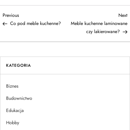
N
Previous
N
Previous
Next
Post
P
Co pod meble kuchenne?
Meble kuchenne laminowane
a
czy lakierowane?
w
i
KATEGORIA
g
a
Biznes
c
Budownictwo
j
Edukacja
Hobby
a