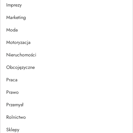
Imprezy
w
Marketing
p
Moda
i
Motoryzacja
s
Nieruchomości
u
Obcojęzyczne
Praca
Prawo
Przemysł
Rolnictwo
Sklepy