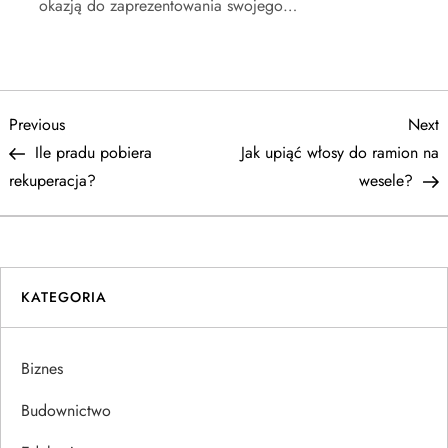
okazją do zaprezentowania swojego…
N
Previous
N
Previous
Next
Post
P
Ile pradu pobiera
Jak upiąć włosy do ramion na
a
rekuperacja?
wesele?
w
i
KATEGORIA
g
a
Biznes
c
Budownictwo