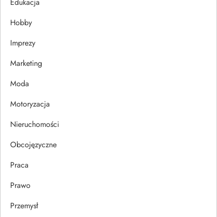
j
Edukacja
Hobby
a
Imprezy
w
Marketing
p
Moda
i
Motoryzacja
s
Nieruchomości
u
Obcojęzyczne
Praca
Prawo
Przemysł