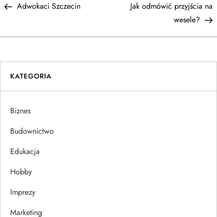
Post
P
Adwokaci Szczecin
Jak odmówić przyjścia na
a
wesele?
w
i
KATEGORIA
g
a
Biznes
c
Budownictwo
j
Edukacja
Hobby
a
Imprezy
w
Marketing