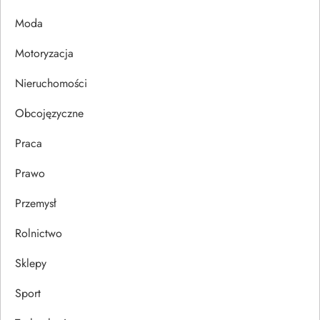
p
Moda
i
Motoryzacja
s
Nieruchomości
u
Obcojęzyczne
Praca
Prawo
Przemysł
Rolnictwo
Sklepy
Sport