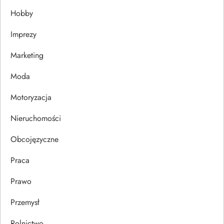
Hobby
a
Imprezy
w
Marketing
p
Moda
i
Motoryzacja
s
Nieruchomości
u
Obcojęzyczne
Praca
Prawo
Przemysł
Rolnictwo