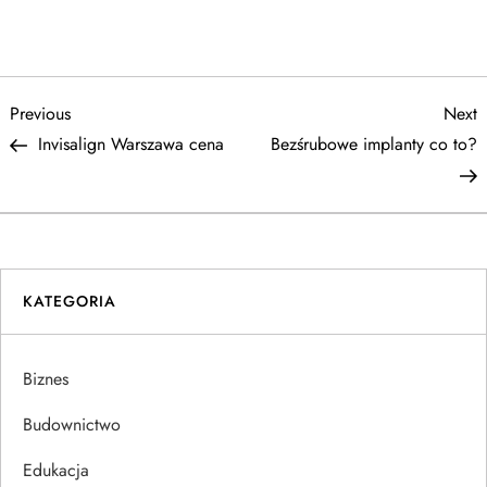
N
Previous
N
Previous
Next
Post
P
Invisalign Warszawa cena
Bezśrubowe implanty co to?
a
w
i
KATEGORIA
g
a
Biznes
c
Budownictwo
j
Edukacja