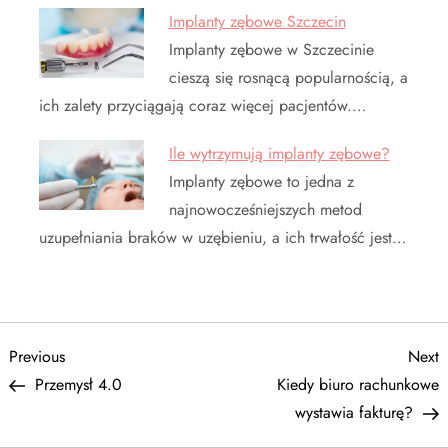
Implanty zębowe Szczecin
Implanty zębowe w Szczecinie
cieszą się rosnącą popularnością, a
ich zalety przyciągają coraz więcej pacjentów.…
Ile wytrzymują implanty zębowe?
Implanty zębowe to jedna z
najnowocześniejszych metod
uzupełniania braków w uzębieniu, a ich trwałość jest…
N
Previous
N
Previous
Next
Post
P
Przemysł 4.0
Kiedy biuro rachunkowe
a
wystawia fakturę?