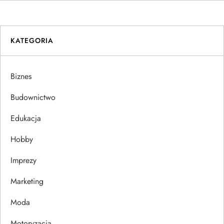
w
i
KATEGORIA
g
a
Biznes
c
Budownictwo
j
Edukacja
Hobby
a
Imprezy
w
Marketing
p
Moda
i
Motoryzacja