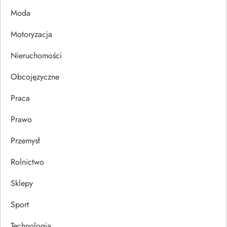
p
Moda
i
Motoryzacja
s
Nieruchomości
u
Obcojęzyczne
Praca
Prawo
Przemysł
Rolnictwo
Sklepy
Sport
Technologia