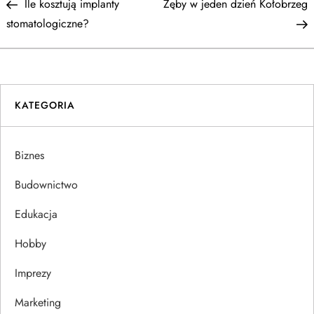
Post
P
Ile kosztują implanty
Zęby w jeden dzień Kołobrzeg
a
stomatologiczne?
w
i
KATEGORIA
g
a
Biznes
c
Budownictwo
j
Edukacja
Hobby
a
Imprezy
w
Marketing