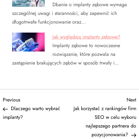
Dbanie o implanty zębowe wymaga
szczególnej uwagi i staranności, aby zapewnić ich
długotrwałe funkcjonowanie oraz…
Jak wyglądają implanty zębowe?
Implanty zębowe to nowoczesne
rozwiązanie, które pozwala na
zastąpienie brakujących zębów w sposób trwały i…
N
Previous
N
Previous
Next
Post
P
Dlaczego warto wybrać
Jak korzystać z rankingów firm
a
implanty?
SEO w celu wyboru
najlepszego partnera do
w
pozycjonowania?