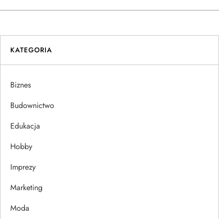
i
g
KATEGORIA
a
c
Biznes
j
Budownictwo
a
Edukacja
w
Hobby
p
Imprezy
Marketing
i
Moda
s