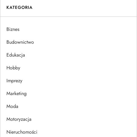
i
KATEGORIA
g
a
Biznes
c
Budownictwo
j
Edukacja
Hobby
a
Imprezy
w
Marketing
p
Moda
i
Motoryzacja
s
Nieruchomości