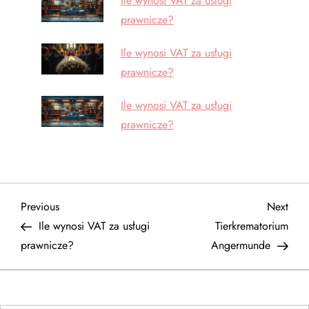
Ile wynosi VAT za usługi
prawnicze?
Ile wynosi VAT za usługi
prawnicze?
Ile wynosi VAT za usługi
prawnicze?
N
Previous
Next
Previous
Next
Post
Post
Ile wynosi VAT za usługi
Tierkrematorium
a
prawnicze?
Angermunde
w