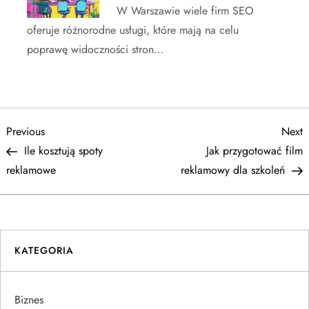
W Warszawie wiele firm SEO
oferuje różnorodne usługi, które mają na celu
poprawę widoczności stron…
N
Previous
N
Previous
Next
Post
P
Ile kosztują spoty
Jak przygotować film
a
reklamowe
reklamowy dla szkoleń
w
i
KATEGORIA
g
a
Biznes