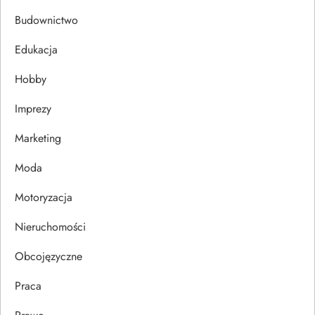
c
Budownictwo
j
Edukacja
Hobby
a
Imprezy
w
Marketing
p
Moda
i
Motoryzacja
s
Nieruchomości
u
Obcojęzyczne
Praca