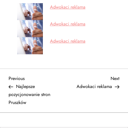
Adwokaci reklama
Adwokaci reklama
Adwokaci reklama
N
Previous
Next
Previous
Next
Post
Post
Najlepsze
Adwokaci reklama
a
pozycjonowanie stron
Pruszków
w
i