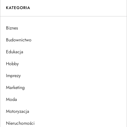
g
KATEGORIA
a
Biznes
c
Budownictwo
j
Edukacja
a
Hobby
w
Imprezy
p
Marketing
i
Moda
s
Motoryzacja
u
Nieruchomości