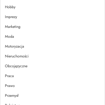
Hobby
a
Imprezy
w
Marketing
p
Moda
i
Motoryzacja
s
Nieruchomości
u
Obcojęzyczne
Praca
Prawo
Przemysł