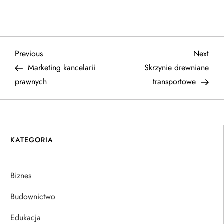
N
Previous
Next
Previous
Next
Post
Post
Marketing kancelarii
Skrzynie drewniane
a
prawnych
transportowe
w
i
KATEGORIA
g
a
Biznes
c
Budownictwo
j
Edukacja