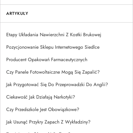
ARTYKUŁY
Etapy Układania Nawierzchni Z Kostki Brukowej
Pozycjonowanie Sklepu Internetowego Siedlce
Producent Opakowań Farmaceutycznych
Czy Panele Fotowoltaiczne Mogą Się Zapalić?
Jak Przygotować Się Do Przeprowadzki Do Anglii?
Ciekawość Jak Działają Narkotyki?
Czy Przedszkole Jest Obowiązkowe?
Jak Usunąć Przykry Zapach Z Wykładziny?