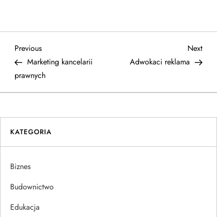
N
Previous
Next
Previous
Next
Post
Post
Marketing kancelarii
Adwokaci reklama
a
prawnych
w
i
KATEGORIA
g
a
Biznes
c
Budownictwo
j
Edukacja