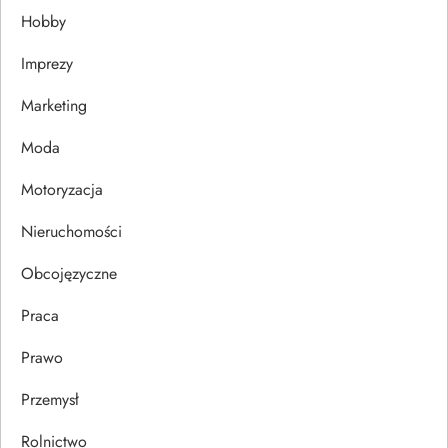
Hobby
a
Imprezy
w
Marketing
p
Moda
i
Motoryzacja
s
Nieruchomości
u
Obcojęzyczne
Praca
Prawo
Przemysł
Rolnictwo