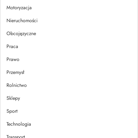
i
Motoryzacja
s
Nieruchomości
u
Obcojęzyczne
Praca
Prawo
Przemysł
Rolnictwo
Sklepy
Sport
Technologia
Transport