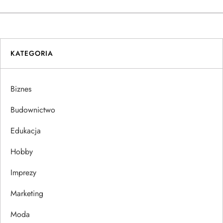
w
i
KATEGORIA
g
a
Biznes
c
Budownictwo
j
Edukacja
Hobby
a
Imprezy
w
Marketing
p
Moda