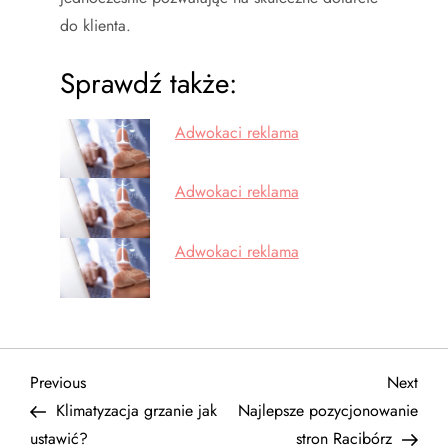
do klienta.
Sprawdź także:
Adwokaci reklama
Adwokaci reklama
Adwokaci reklama
N
Previous
Next
Previous
Next
Post
Post
Klimatyzacja grzanie jak
Najlepsze pozycjonowanie
a
ustawić?
stron Racibórz