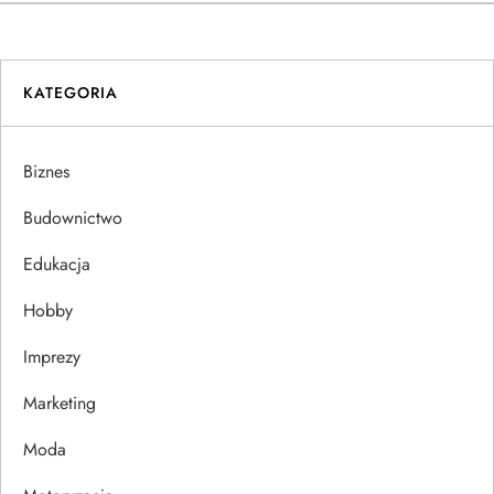
w
i
KATEGORIA
g
a
Biznes
c
Budownictwo
j
Edukacja
Hobby
a
Imprezy
w
Marketing
p
Moda
i