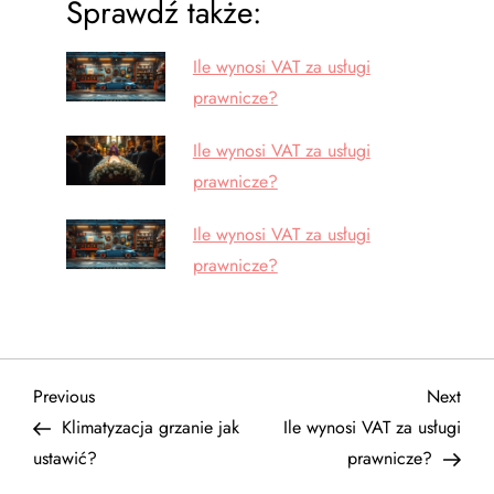
Sprawdź także:
Ile wynosi VAT za usługi
prawnicze?
Ile wynosi VAT za usługi
prawnicze?
Ile wynosi VAT za usługi
prawnicze?
N
Previous
Next
Previous
Next
Post
Post
Klimatyzacja grzanie jak
Ile wynosi VAT za usługi
a
ustawić?
prawnicze?