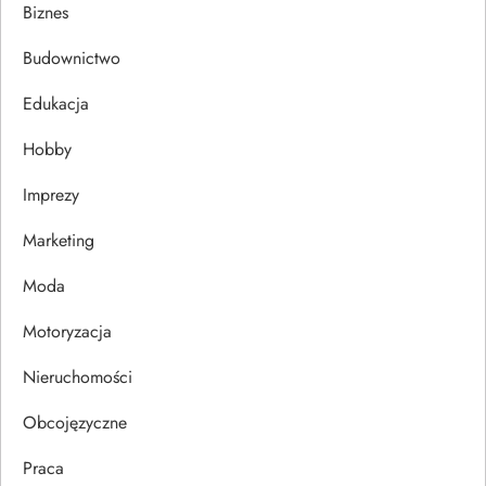
a
Biznes
c
Budownictwo
j
Edukacja
Hobby
a
Imprezy
w
Marketing
p
Moda
i
Motoryzacja
s
Nieruchomości
u
Obcojęzyczne
Praca