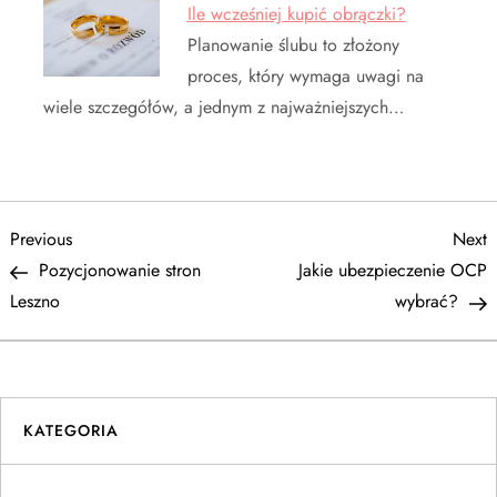
Ile wcześniej kupić obrączki?
Planowanie ślubu to złożony
proces, który wymaga uwagi na
wiele szczegółów, a jednym z najważniejszych…
N
Previous
N
Previous
Next
Post
P
Pozycjonowanie stron
Jakie ubezpieczenie OCP
a
Leszno
wybrać?
w
i
KATEGORIA
g