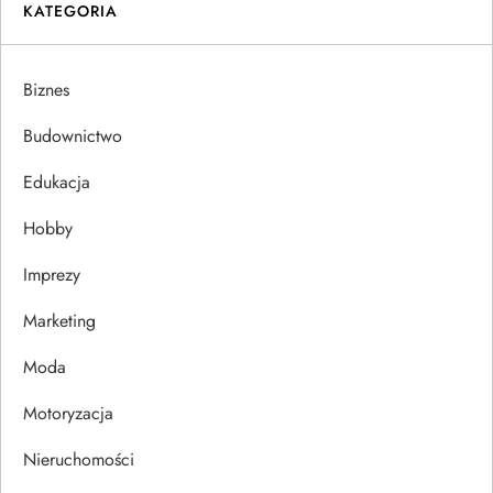
i
KATEGORIA
g
Biznes
a
Budownictwo
c
Edukacja
j
Hobby
a
Imprezy
w
Marketing
p
Moda
Motoryzacja
i
Nieruchomości
s