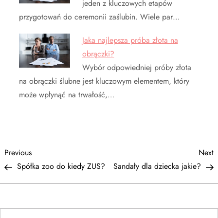
jeden z kluczowych etapów
przygotowań do ceremonii zaślubin. Wiele par…
Jaka najlepsza próba złota na
obrączki?
Wybór odpowiedniej próby złota
na obrączki ślubne jest kluczowym elementem, który
może wpłynąć na trwałość,…
N
Previous
N
Previous
Next
Post
P
Spółka zoo do kiedy ZUS?
Sandały dla dziecka jakie?
a
w