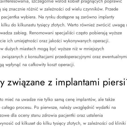
i zainteresowania, szczególnie wśród kobiet pragnących poprawić
się znacznie różnić w zależności od wielu czynników. Przede
re pacjentka wybiera. Na rynku dostępne są zarówno implanty
 kilku do kilkunastu tysięcy złotych. Warto również zwrócić uwagę 
owadza zabieg. Renomowani specjaliści często pobierają wyższe
ście ich umiejętności oraz jakości wykonywanych operacji.
y w dużych miastach mogą być wyższe niż w mniejszych
związanych z konsultacjami przedoperacyjnymi oraz ewentualnym
ą wpłynąć na całkowity koszt operacji.
ty związane z implantami piersi
to mieć na uwadze nie tylko samą cenę implantów, ale także
e całego procesu. Po pierwsze, należy uwzględnić wydatki na
czowe dla oceny stanu zdrowia pacjentki oraz ustalenia
osić od kilkuset do kilku tysięcy złotych, w zależności od kliniki 