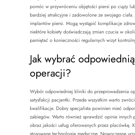
pomóc w przywróceniu objętości piersi po ciąży lub
bardziej atrakcyjne i zadowolone ze swojego ciała
implantów piersi. Mogą wystąpić komplikacje zdrowo
niektóre kobiety doświadczają zmian czucia w okoli
pamiętać o konieczności regularnych wizyt kontroln
Jak wybrać odpowiednią
operacji?
Wybór odpowiedniej kliniki do przeprowadzenia ope
satysfakcji pacjentki. Przede wszystkim warto zwró
kwalifikacje. Dobry specjalista powinien mieć odp
zabiegów. Warto również sprawdzić opinie innych pa
obraz jakości usług oferowanych przez placówkę. Ko
stosowane technologie medyczne. Nowoczesne urzą