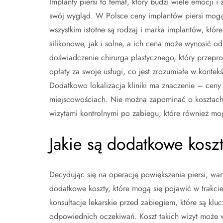
Implanty piersi to temat, który budzi wiele emocji 
swój wygląd. W Polsce ceny implantów piersi mogą 
wszystkim istotne są rodzaj i marka implantów, któ
silikonowe, jak i solne, a ich cena może wynosić od
doświadczenie chirurga plastycznego, który przepr
opłaty za swoje usługi, co jest zrozumiałe w kontek
Dodatkowo lokalizacja kliniki ma znaczenie – cen
miejscowościach. Nie można zapominać o kosztach 
wizytami kontrolnymi po zabiegu, które również mog
Jakie są dodatkowe kosz
Decydując się na operację powiększenia piersi, war
dodatkowe koszty, które mogą się pojawić w trakci
konsultacje lekarskie przed zabiegiem, które są klu
odpowiednich oczekiwań. Koszt takich wizyt może wyn