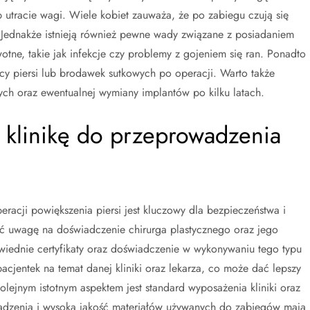
 utracie wagi. Wiele kobiet zauważa, że po zabiegu czują się
. Jednakże istnieją również pewne wady związane z posiadaniem
tne, takie jak infekcje czy problemy z gojeniem się ran. Ponadto
cy piersi lub brodawek sutkowych po operacji. Warto także
ych oraz ewentualnej wymiany implantów po kilku latach.
 klinikę do przeprowadzenia
racji powiększenia piersi jest kluczowy dla bezpieczeństwa i
cić uwagę na doświadczenie chirurga plastycznego oraz jego
owiednie certyfikaty oraz doświadczenie w wykonywaniu tego typu
cjentek na temat danej kliniki oraz lekarza, co może dać lepszy
lejnym istotnym aspektem jest standard wyposażenia kliniki oraz
dzenia i wysoka jakość materiałów używanych do zabiegów mają