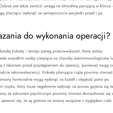
obrze jest także zwrócić uwagę na atmosferę panującą w klinice
gą znacząco wpłynąć na samopoczucie pacjentki przed i po
azania do wykonania operacji?
każdej kobiety i istnieje szereg przeciwwskazań, które należy
zede wszystkim osoby cierpiące na choroby autoimmunologiczne l
ię z lekarzem przed przystąpieniem do operacji, ponieważ mogą o
rakcie rekonwalescencji. Kobiety planujące ciążę powinny również
zmiany hormonalne mogą wpłynąć na kształt i objętość piersi po
em ryzyka, który może negatywnie wpłynąć na proces gojenia się r
blemy ze zdrowiem psychicznym powinny również skonsultować się 
by upewnić się, że są gotowe na zmiany związane z wyglądem ciała