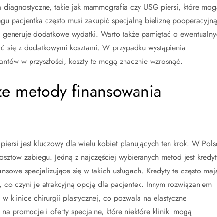
a diagnostyczne, takie jak mammografia czy USG piersi, które mog
u pacjentka często musi zakupić specjalną bieliznę pooperacyjną
eż generuje dodatkowe wydatki. Warto także pamiętać o ewentualny
ać się z dodatkowymi kosztami. W przypadku wystąpienia
ntów w przyszłości, koszty te mogą znacznie wzrosnąć.
sze metody finansowania
ersi jest kluczowy dla wielu kobiet planujących ten krok. W Pols
kosztów zabiegu. Jedną z najczęściej wybieranych metod jest kredyt
nsowe specjalizujące się w takich usługach. Kredyty te często maj
, co czyni je atrakcyjną opcją dla pacjentek. Innym rozwiązaniem
w klinice chirurgii plastycznej, co pozwala na elastyczne
a promocje i oferty specjalne, które niektóre kliniki mogą