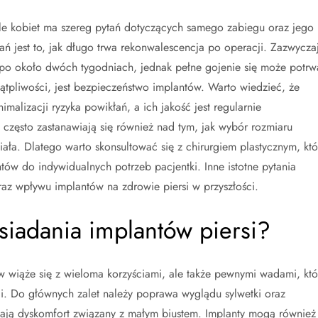
ele kobiet ma szereg pytań dotyczących samego zabiegu oraz jego
ń jest to, jak długo trwa rekonwalescencja po operacji. Zazwycza
po około dwóch tygodniach, jednak pełne gojenie się może potrw
wątpliwości, jest bezpieczeństwo implantów. Warto wiedzieć, że
alizacji ryzyka powikłań, a ich jakość jest regularnie
 często zastanawiają się również nad tym, jak wybór rozmiaru
iała. Dlatego warto skonsultować się z chirurgiem plastycznym, któ
ów do indywidualnych potrzeb pacjentki. Inne istotne pytania
raz wpływu implantów na zdrowie piersi w przyszłości.
osiadania implantów piersi?
 wiąże się z wieloma korzyściami, ale także pewnymi wadami, któ
i. Do głównych zalet należy poprawa wyglądu sylwetki oraz
wają dyskomfort związany z małym biustem. Implanty mogą również