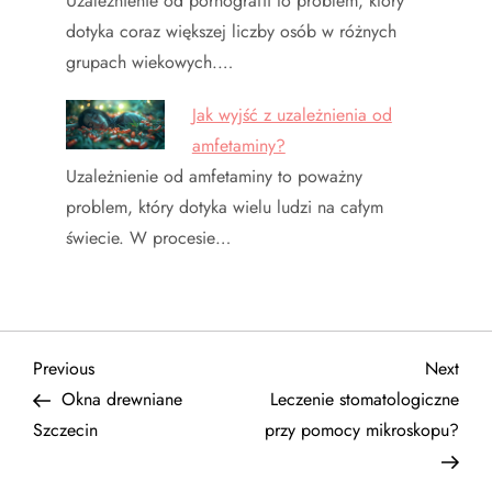
Uzależnienie od pornografii to problem, który
dotyka coraz większej liczby osób w różnych
grupach wiekowych.…
Jak wyjść z uzależnienia od
amfetaminy?
Uzależnienie od amfetaminy to poważny
problem, który dotyka wielu ludzi na całym
świecie. W procesie…
N
Previous
Next
Previous
Next
Post
Post
Okna drewniane
Leczenie stomatologiczne
a
Szczecin
przy pomocy mikroskopu?
w