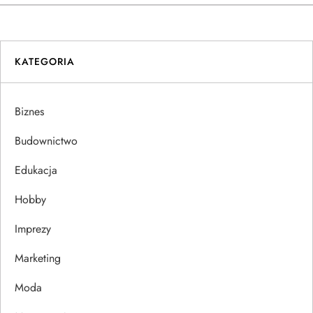
i
g
KATEGORIA
a
Biznes
c
Budownictwo
j
Edukacja
a
Hobby
w
Imprezy
p
Marketing
i
Moda