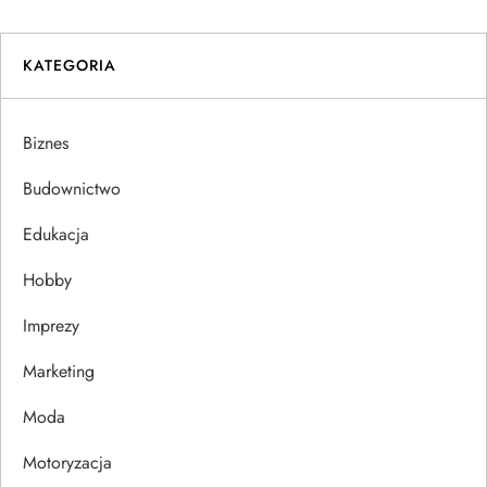
i
KATEGORIA
g
a
Biznes
c
Budownictwo
j
Edukacja
Hobby
a
Imprezy
w
Marketing
p
Moda
i
Motoryzacja