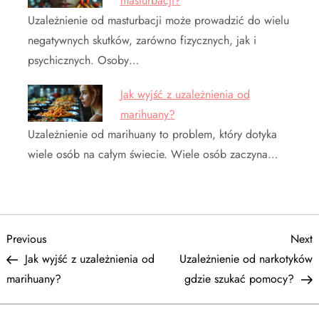
masturbacji?
Uzależnienie od masturbacji może prowadzić do wielu
negatywnych skutków, zarówno fizycznych, jak i
psychicznych. Osoby…
Jak wyjść z uzależnienia od
marihuany?
Uzależnienie od marihuany to problem, który dotyka
wiele osób na całym świecie. Wiele osób zaczyna…
N
Previous
N
Previous
Next
Post
P
Jak wyjść z uzależnienia od
Uzależnienie od narkotyków
a
marihuany?
gdzie szukać pomocy?
w