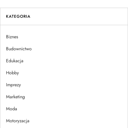
i
KATEGORIA
g
a
Biznes
c
Budownictwo
j
Edukacja
Hobby
a
Imprezy
w
Marketing
p
Moda
i
Motoryzacja