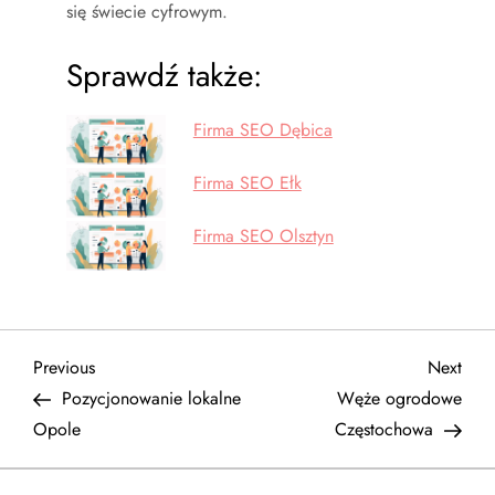
się świecie cyfrowym.
Sprawdź także:
Firma SEO Dębica
Firma SEO Ełk
Firma SEO Olsztyn
N
Previous
Next
Previous
Next
Post
Post
Pozycjonowanie lokalne
Węże ogrodowe
a
Opole
Częstochowa
w