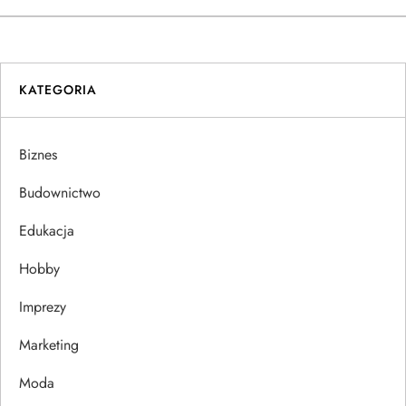
a
w
i
KATEGORIA
g
Biznes
a
Budownictwo
c
Edukacja
j
Hobby
a
Imprezy
w
Marketing
p
Moda