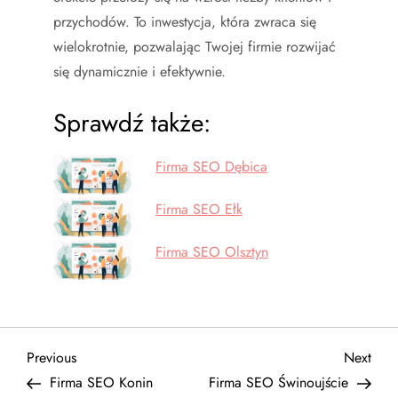
przychodów. To inwestycja, która zwraca się
wielokrotnie, pozwalając Twojej firmie rozwijać
się dynamicznie i efektywnie.
Sprawdź także:
Firma SEO Dębica
Firma SEO Ełk
Firma SEO Olsztyn
N
Previous
Next
Previous
Next
Post
Post
Firma SEO Konin
Firma SEO Świnoujście