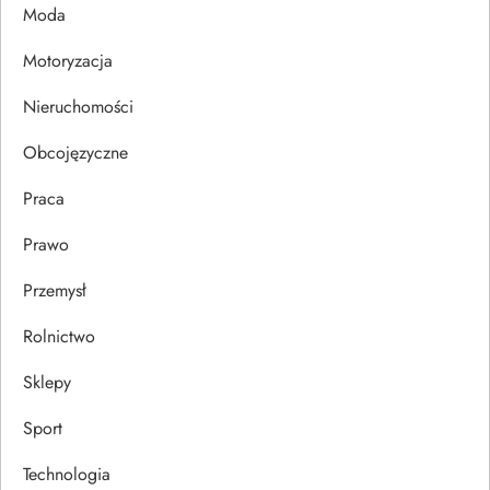
p
Moda
Motoryzacja
i
Nieruchomości
s
Obcojęzyczne
u
Praca
Prawo
Przemysł
Rolnictwo
Sklepy
Sport
Technologia