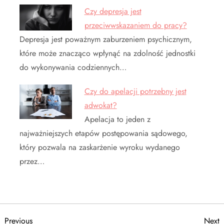
Czy depresja jest
przeciwwskazaniem do pracy?
Depresja jest poważnym zaburzeniem psychicznym,
które może znacząco wpłynąć na zdolność jednostki
do wykonywania codziennych…
Czy do apelacji potrzebny jest
adwokat?
Apelacja to jeden z
najważniejszych etapów postępowania sądowego,
który pozwala na zaskarżenie wyroku wydanego
przez…
Previous
N
Previous
Next