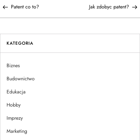
N
Post
P
Patent co to?
Jak zdobyc patent?
a
w
i
KATEGORIA
g
Biznes
a
Budownictwo
c
Edukacja
j
Hobby
a
Imprezy
w
Marketing