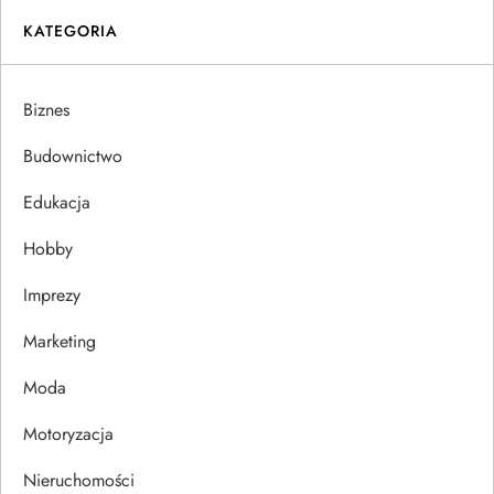
i
KATEGORIA
g
Biznes
a
Budownictwo
c
Edukacja
j
Hobby
a
Imprezy
w
Marketing
p
Moda
Motoryzacja
i
Nieruchomości