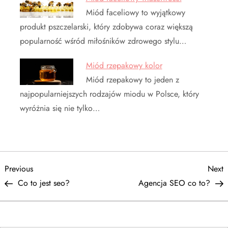
Miód faceliowy to wyjątkowy
produkt pszczelarski, który zdobywa coraz większą
popularność wśród miłośników zdrowego stylu…
Miód rzepakowy kolor
Miód rzepakowy to jeden z
najpopularniejszych rodzajów miodu w Polsce, który
wyróżnia się nie tylko…
N
Previous
N
Previous
Next
Post
P
Co to jest seo?
Agencja SEO co to?
a
w