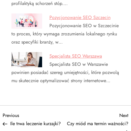
profilaktyką schorzeń stóp.…
Pozycjonowanie SEO Szczecin
Pozycjonowanie SEO w Szczecinie
to proces, który wymaga zrozumienia lokalnego rynku
oraz specyfiki branży, w…
Specjalista SEO Warszawa
Specjalista SEO w Warszawie
powinien posiadać szereg umiejętności, które pozwolą
mu skutecznie optymalizować strony internetowe…
N
Previous
N
Previous
Next
Post
P
Ile trwa leczenie kurzajki?
Czy miód ma termin ważności?