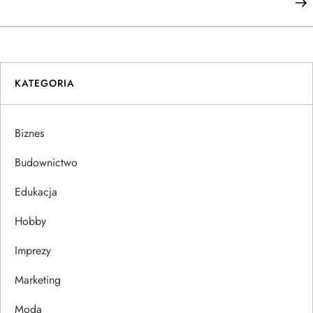
a
w
i
KATEGORIA
g
a
Biznes
c
Budownictwo
j
Edukacja
Hobby
a
Imprezy
w
Marketing
p
Moda