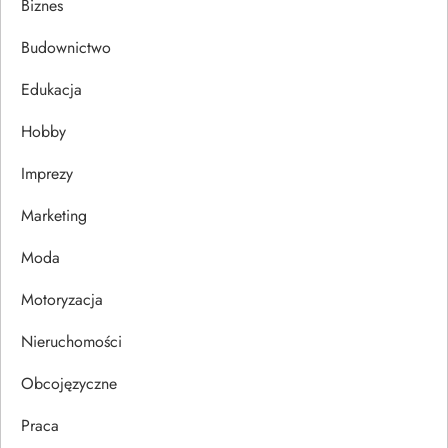
a
Biznes
c
Budownictwo
j
Edukacja
Hobby
a
Imprezy
w
Marketing
p
Moda
i
Motoryzacja
s
Nieruchomości
u
Obcojęzyczne
Praca