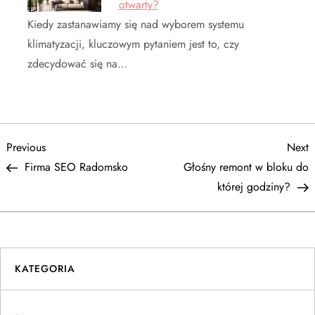
otwarty?
Kiedy zastanawiamy się nad wyborem systemu
klimatyzacji, kluczowym pytaniem jest to, czy
zdecydować się na…
N
Previous
N
Previous
Next
Post
P
Firma SEO Radomsko
Głośny remont w bloku do
a
której godziny?
w
i
KATEGORIA
g