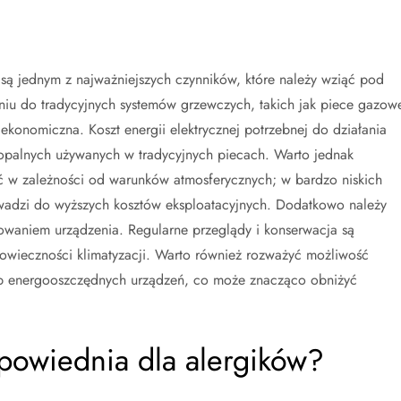
m są jednym z najważniejszych czynników, które należy wziąć pod
iu do tradycyjnych systemów grzewczych, takich jak piece gazow
ekonomiczna. Koszt energii elektrycznej potrzebnej do działania
w kopalnych używanych w tradycyjnych piecach. Warto jednak
ić w zależności od warunków atmosferycznych; w bardzo niskich
wadzi do wyższych kosztów eksploatacyjnych. Dodatkowo należy
sowaniem urządzenia. Regularne przeglądy i konserwacja są
gowieczności klimatyzacji. Warto również rozważyć możliwość
kup energooszczędnych urządzeń, co może znacząco obniżyć
dpowiednia dla alergików?