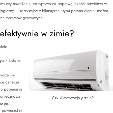
etrza czy nawilżanie, co wpływa na poprawę jakości powietrza w
ogiczny – korzystając z klimatyzacji typu pompa ciepła, można
ych systemów grzewczych.
 efektywnie w zimie?
ielu
i
pa ciepła są
 może się
yce oznacza
do pobierania
konieczności
Czy klimatyzacja grzeje?
e jest
 powierzchni