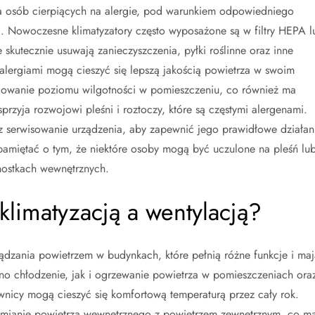
a osób cierpiących na alergie, pod warunkiem odpowiedniego
i. Nowoczesne klimatyzatory często wyposażone są w filtry HEPA l
 skutecznie usuwają zanieczyszczenia, pyłki roślinne oraz inne
alergiami mogą cieszyć się lepszą jakością powietrza w swoim
olowanie poziomu wilgotności w pomieszczeniu, co również ma
rzyja rozwojowi pleśni i roztoczy, które są częstymi alergenami.
az serwisowanie urządzenia, aby zapewnić jego prawidłowe działan
 pamiętać o tym, że niektóre osoby mogą być uczulone na pleśń lu
dnostkach wewnętrznych.
klimatyzacją a wentylacją?
ządzania powietrzem w budynkach, które pełnią różne funkcje i maj
no chłodzenie, jak i ogrzewanie powietrza w pomieszczeniach ora
wnicy mogą cieszyć się komfortową temperaturą przez cały rok.
wymianie powietrza wewnętrznego z powietrzem zewnętrznym, co m