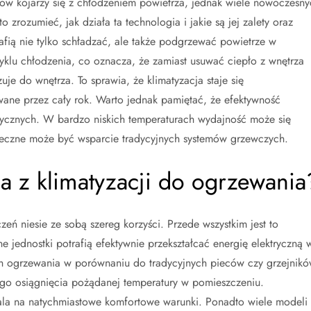
dków kojarzy się z chłodzeniem powietrza, jednak wiele nowoczesny
 zrozumieć, jak działa ta technologia i jakie są jej zalety oraz
afią nie tylko schładzać, ale także podgrzewać powietrze w
yklu chłodzenia, co oznacza, że zamiast usuwać ciepło z wnętrza
uje do wnętrza. To sprawia, że klimatyzacja staje się
ane przez cały rok. Warto jednak pamiętać, że efektywność
rycznych. W bardzo niskich temperaturach wydajność może się
nieczne może być wsparcie tradycyjnych systemów grzewczych.
nia z klimatyzacji do ogrzewania
eń niesie ze sobą szereg korzyści. Przede wszystkim jest to
jednostki potrafią efektywnie przekształcać energię elektryczną 
ch ogrzewania w porównaniu do tradycyjnych pieców czy grzejnik
iego osiągnięcia pożądanej temperatury w pomieszczeniu.
zwala na natychmiastowe komfortowe warunki. Ponadto wiele modeli