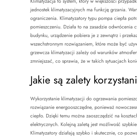
Klimatyzacja to system, który w większości przypa
jednostek klimatyzacyjnych ma funkcję grzania. Warto
ograniczenia. Klimatyzatory typu pompa ciepła potr
pomieszczeniu. Działa to na zasadzie odwrócenia c
budynku, urządzenie pobiera je z zewnątrz i przekaz
wszechstronnym rozwiązaniem, które może być używ
grzewcza klimatyzacji zależy od warunków atmosfe
zmniejszać, co sprawia, że w takich sytuacjach ko
Jakie są zalety korzysta
Wykorzystanie klimatyzacji do ogrzewania pomieszcz
rozwiązanie energooszczędne, ponieważ nowoczesne 
ciepło. Dzięki temu można zaoszczędzić na koszta
elektrycznych. Kolejną zaletą jest możliwość szybk
Klimatyzatory działają szybko i skutecznie, co po