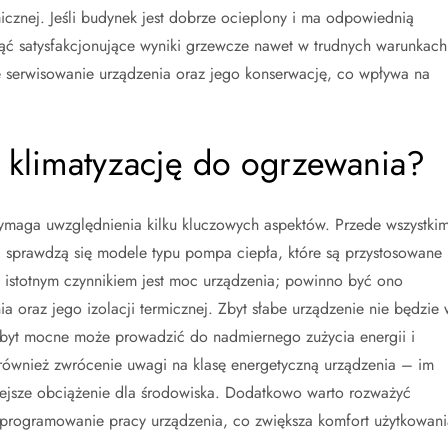
icznej. Jeśli budynek jest dobrze ocieplony i ma odpowiednią
nąć satysfakcjonujące wyniki grzewcze nawet w trudnych warunkach
 serwisowanie urządzenia oraz jego konserwację, co wpływa na
 klimatyzację do ogrzewania?
maga uwzględnienia kilku kluczowych aspektów. Przede wszystki
j sprawdzą się modele typu pompa ciepła, które są przystosowane
 istotnym czynnikiem jest moc urządzenia; powinno być ono
oraz jego izolacji termicznej. Zbyt słabe urządzenie nie będzie 
 zbyt mocne może prowadzić do nadmiernego zużycia energii i
również zwrócenie uwagi na klasę energetyczną urządzenia – im
niejsze obciążenie dla środowiska. Dodatkowo warto rozważyć
zy programowanie pracy urządzenia, co zwiększa komfort użytkowani