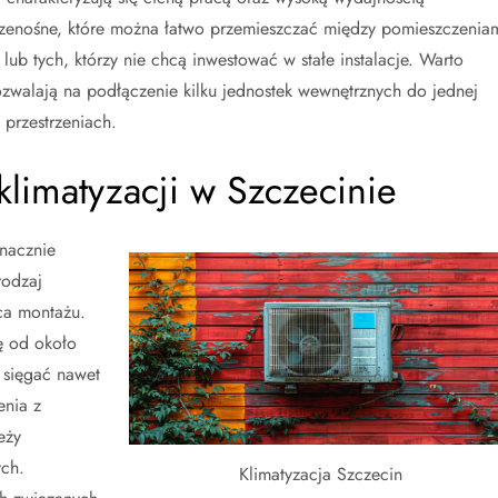
rzenośne, które można łatwo przemieszczać między pomieszczeniam
ub tych, którzy nie chcą inwestować w stałe instalacje. Warto
ozwalają na podłączenie kilku jednostek wewnętrznych do jednej
 przestrzeniach.
i klimatyzacji w Szczecinie
znacznie
rodzaj
ca montażu.
ę od około
 sięgać nawet
enia z
eży
ych.
Klimatyzacja Szczecin