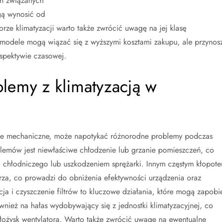
h związanych
gą wynosić od
borze klimatyzacji warto także zwrócić uwagę na jej klasę
modele mogą wiązać się z wyższymi kosztami zakupu, ale przynos
spektywie czasowej.
blemy z klimatyzacją w
enie mechaniczne, może napotykać różnorodne problemy podczas
blemów jest niewłaściwe chłodzenie lub grzanie pomieszczeń, co
hłodniczego lub uszkodzeniem sprężarki. Innym częstym kłopot
etrza, co prowadzi do obniżenia efektywności urządzenia oraz
ja i czyszczenie filtrów to kluczowe działania, które mogą zapobi
nież na hałas wydobywający się z jednostki klimatyzacyjnej, co
łożysk wentylatora. Warto także zwrócić uwagę na ewentualne