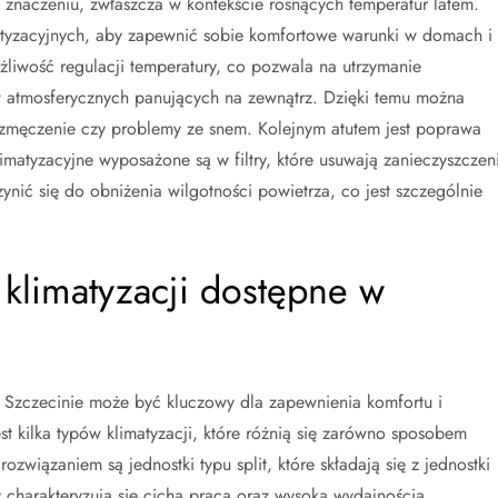
a znaczeniu, zwłaszcza w kontekście rosnących temperatur latem.
tyzacyjnych, aby zapewnić sobie komfortowe warunki w domach i
ożliwość regulacji temperatury, co pozwala na utrzymanie
 atmosferycznych panujących na zewnątrz. Dzięki temu można
 zmęczenie czy problemy ze snem. Kolejnym atutem jest poprawa
matyzacyjne wyposażone są w filtry, które usuwają zanieczyszczen
nić się do obniżenia wilgotności powietrza, co jest szczególnie
y klimatyzacji dostępne w
Szczecinie może być kluczowy dla zapewnienia komfortu i
st kilka typów klimatyzacji, które różnią się zarówno sposobem
ozwiązaniem są jednostki typu split, które składają się z jednostki
 charakteryzują się cichą pracą oraz wysoką wydajnością