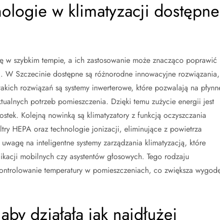
nologie w klimatyzacji dostępne
ię w szybkim tempie, a ich zastosowanie może znacząco poprawić
ą. W Szczecinie dostępne są różnorodne innowacyjne rozwiązania,
takich rozwiązań są systemy inwerterowe, które pozwalają na płynn
ualnych potrzeb pomieszczenia. Dzięki temu zużycie energii jest
stek. Kolejną nowinką są klimatyzatory z funkcją oczyszczania
ry HEPA oraz technologie jonizacji, eliminujące z powietrza
 uwagę na inteligentne systemy zarządzania klimatyzacją, które
kacji mobilnych czy asystentów głosowych. Tego rodzaju
kontrolowanie temperatury w pomieszczeniach, co zwiększa wygod
aby działała jak najdłużej