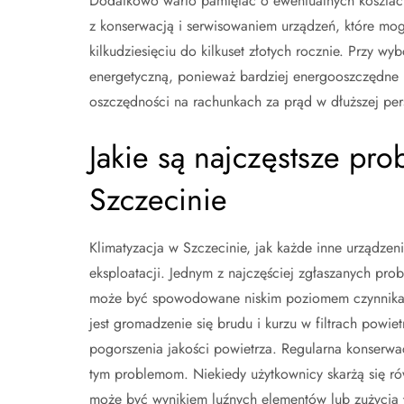
Dodatkowo warto pamiętać o ewentualnych kosztac
z konserwacją i serwisowaniem urządzeń, które mo
kilkudziesięciu do kilkuset złotych rocznie. Przy wy
energetyczną, ponieważ bardziej energooszczędne 
oszczędności na rachunkach za prąd w dłuższej per
Jakie są najczęstsze pro
Szczecinie
Klimatyzacja w Szczecinie, jak każde inne urządz
eksploatacji. Jednym z najczęściej zgłaszanych pro
może być spowodowane niskim poziomem czynnika c
jest gromadzenie się brudu i kurzu w filtrach powi
pogorszenia jakości powietrza. Regularna konserwac
tym problemom. Niekiedy użytkownicy skarżą się rów
może być wynikiem luźnych elementów lub zużycia 