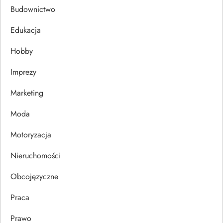
a
Budownictwo
c
Edukacja
j
Hobby
a
Imprezy
w
Marketing
p
Moda
Motoryzacja
i
Nieruchomości
s
Obcojęzyczne
u
Praca
Prawo