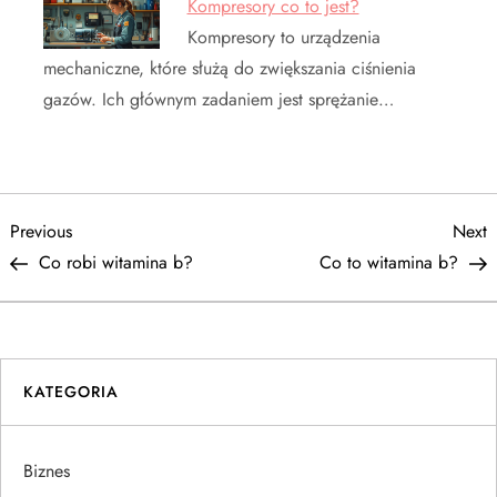
Kompresory co to jest?
Kompresory to urządzenia
mechaniczne, które służą do zwiększania ciśnienia
gazów. Ich głównym zadaniem jest sprężanie…
N
Previous
N
Previous
Next
Post
P
Co robi witamina b?
Co to witamina b?
a
w
i
KATEGORIA
g
Biznes