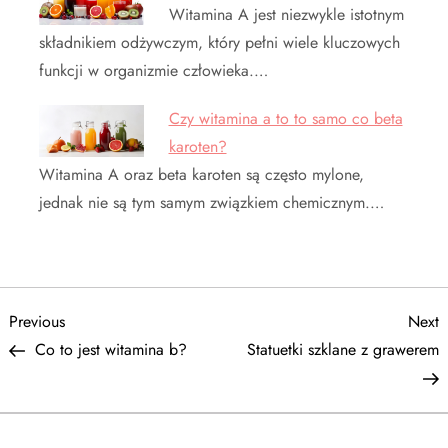
Witamina A jest niezwykle istotnym
składnikiem odżywczym, który pełni wiele kluczowych
funkcji w organizmie człowieka.…
Czy witamina a to to samo co beta
karoten?
Witamina A oraz beta karoten są często mylone,
jednak nie są tym samym związkiem chemicznym.…
N
Previous
N
Previous
Next
Post
P
Co to jest witamina b?
Statuetki szklane z grawerem
a
w