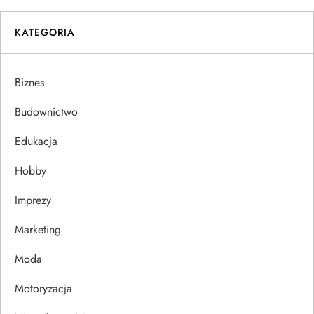
i
KATEGORIA
g
a
Biznes
c
Budownictwo
j
Edukacja
Hobby
a
Imprezy
w
Marketing
p
Moda
i
Motoryzacja
s