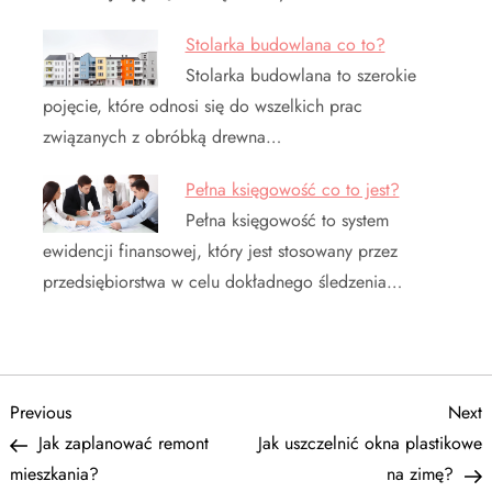
Stolarka budowlana co to?
Stolarka budowlana to szerokie
pojęcie, które odnosi się do wszelkich prac
związanych z obróbką drewna…
Pełna księgowość co to jest?
Pełna księgowość to system
ewidencji finansowej, który jest stosowany przez
przedsiębiorstwa w celu dokładnego śledzenia…
N
Previous
N
Previous
Next
Post
P
Jak zaplanować remont
Jak uszczelnić okna plastikowe
a
mieszkania?
na zimę?