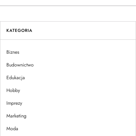
w
i
KATEGORIA
g
a
Biznes
c
Budownictwo
j
Edukacja
Hobby
a
Imprezy
w
Marketing
p
Moda