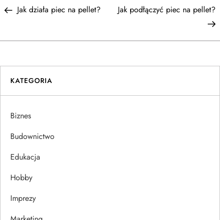
N
Post
P
Jak działa piec na pellet?
Jak podłączyć piec na pellet?
a
w
i
KATEGORIA
g
a
Biznes
c
Budownictwo
j
Edukacja
Hobby
a
Imprezy
w
Marketing