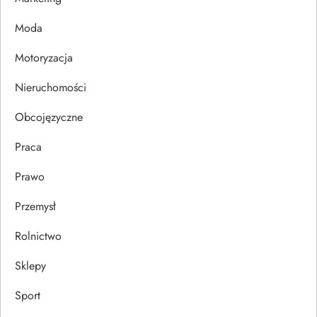
p
Moda
i
Motoryzacja
s
Nieruchomości
u
Obcojęzyczne
Praca
Prawo
Przemysł
Rolnictwo
Sklepy
Sport