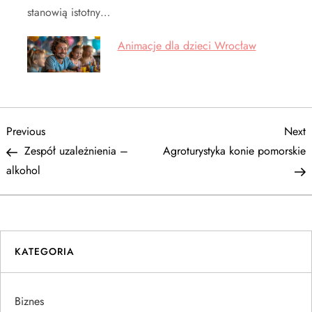
stanowią istotny…
Animacje dla dzieci Wrocław
N
Previous
N
Previous
Next
Post
P
Zespół uzależnienia –
Agroturystyka konie pomorskie
a
alkohol
w
i
KATEGORIA
g
a
Biznes