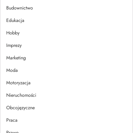
c
Budownictwo
j
Edukacja
Hobby
a
Imprezy
w
Marketing
p
Moda
i
Motoryzacja
s
Nieruchomości
u
Obcojęzyczne
Praca
Prawo