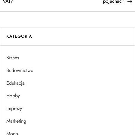
a
VAT?
pojechać?
w
i
KATEGORIA
g
a
Biznes
c
Budownictwo
j
Edukacja
Hobby
a
Imprezy
w
Marketing
p
Moda