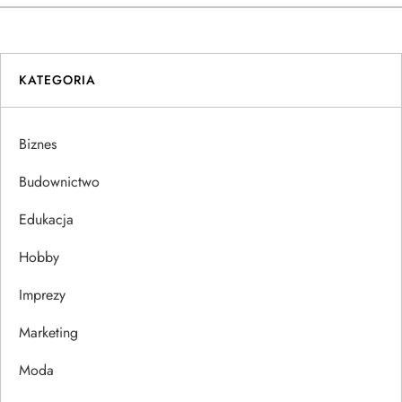
a
w
i
KATEGORIA
g
Biznes
a
Budownictwo
c
Edukacja
j
Hobby
a
Imprezy
w
Marketing
p
Moda