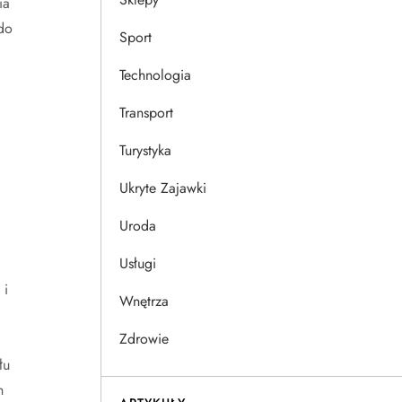
ia
do
Sport
Technologia
Transport
Turystyka
Ukryte Zajawki
Uroda
Usługi
 i
Wnętrza
Zdrowie
łu
h