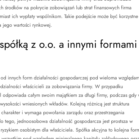
h środków na pokrycie zobowiązań lub strat finansowych firma
iast ich wypłaty wspólnikom. Takie podejście może być korzystne
a jego wartości rynkowej.
 spółką z o.o. a innymi formami
ę od innych form działalności gospodarczej pod wieloma względam
dzialności właścicieli za zobowiązania firmy. W przypadku
el odpowiada całym swoim majątkiem za długi firmy, podczas gdy
wysokości wniesionych wkładów. Kolejną różnicą jest struktura
y charakter i wymaga powołania zarządu oraz przestrzegania
 tego, jednoosobowa działalność gospodarcza jest prostsza w
 ryzykiem osobistym dla właściciela. Spółka akcyjna to kolejna for
zede wszystkim pod względem minimalnego kapitału zakładowego ora