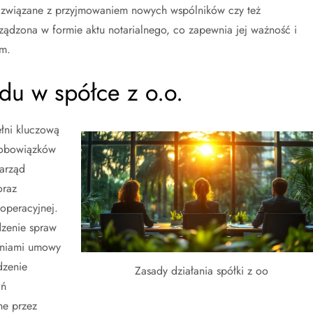
ry związane z przyjmowaniem nowych wspólników czy też
dzona w formie aktu notarialnego, co zapewnia jej ważność i
ym.
du w spółce z o.o.
łni kluczową
 obowiązków
arząd
oraz
operacyjnej.
zenie spraw
eniami umowy
dzenie
Zasady działania spółki z oo
ań
ne przez