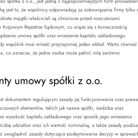
o spółka z o.o., jest jedną z najpopularniejszych form prowadzen
hą jest to, że wspólnicy odpowiadają za zobowiązania firmy tylko 
iste majątki właścicieli są chronione przed roszczeniami
 w Krajowym Rejestrze Sądowym, co wiąże się z koniecznością
rządzenie umowy spółki oraz wniesienie kapitału zakładowego.
dy wspólnik musi wnieść przynajmniej jeden wkład. Warto również
a, co oznacza, że jedna osoba może pełnić rolę zarówno
nty umowy spółki z o.o.
st dokumentem regulującym zasady jej funkcjonowania oraz prawa
czowych elementów, takich jak nazwa spółki, siedziba oraz
eż wysokość kapitału zakładowego oraz sposób jego wniesienia
czbę udziałów oraz ich wartość nominalną, a także zasady podzia
rto uwzględnić zasady dotyczące podejmowania decyzji w sprawac