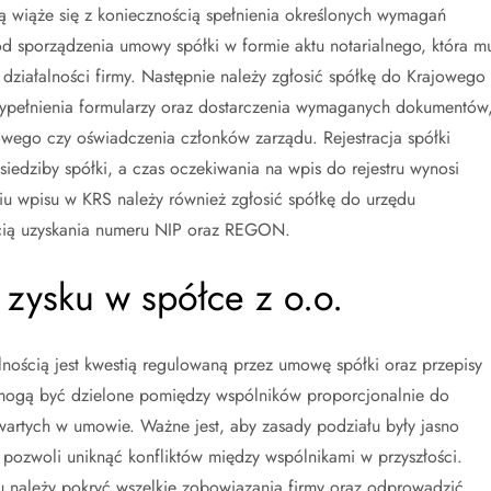
ią wiąże się z koniecznością spełnienia określonych wymagań
od sporządzenia umowy spółki w formie aktu notarialnego, która mu
działalności firmy. Następnie należy zgłosić spółkę do Krajowego
wypełnienia formularzy oraz dostarczenia wymaganych dokumentów
dowego czy oświadczenia członków zarządu. Rejestracja spółki
edziby spółki, a czas oczekiwania na wpis do rejestru wynosi
niu wpisu w KRS należy również zgłosić spółkę do urzędu
ścią uzyskania numeru NIP oraz REGON.
 zysku w spółce z o.o.
nością jest kwestią regulowaną przez umowę spółki oraz przepisy
mogą być dzielone pomiędzy wspólników proporcjonalnie do
artych w umowie. Ważne jest, aby zasady podziału były jasno
 pozwoli uniknąć konfliktów między wspólnikami w przyszłości.
u należy pokryć wszelkie zobowiązania firmy oraz odprowadzić